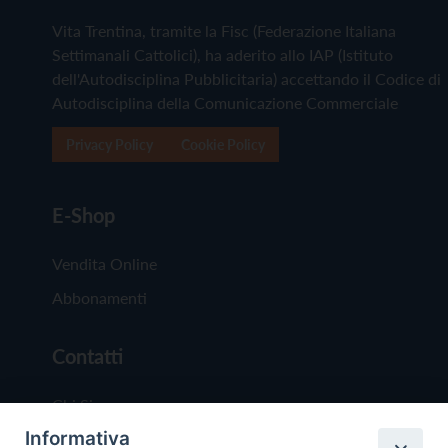
Vita Trentina, tramite la Fisc (Federazione Italiana
Settimanali Cattolici), ha aderito allo IAP (Istituto
dell'Autodisciplina Pubblicitaria) accettando il Codice di
Autodisciplina della Comunicazione Commerciale
Privacy Policy
Cookie Policy
E-Shop
Vendita Online
Abbonamenti
Contatti
Chi Siamo
Informativa
Redazione