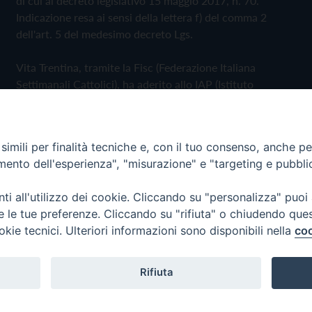
di cui al decreto legislativo 15 maggio 2017, n. 70.
Indicazione resa ai sensi della lettera f) del comma 2
dell'art. 5 del medesimo decreto Lgs.
Vita Trentina, tramite la Fisc (Federazione Italiana
Settimanali Cattolici), ha aderito allo IAP (Istituto
dell'Autodisciplina Pubblicitaria) accettando il Codice di
Autodisciplina della Comunicazione Commerciale
imili per finalità tecniche e, con il tuo consenso, anche per 
Privacy Policy
Cookie Policy
amento dell'esperienza", "misurazione" e "targeting e pubbli
i all'utilizzo dei cookie. Cliccando su "personalizza" puoi
 Trentina Editrice
re le tue preferenze. Cliccando su "rifiuta" o chiudendo que
okie tecnici. Ulteriori informazioni sono disponibili nella
coo
Rifiuta