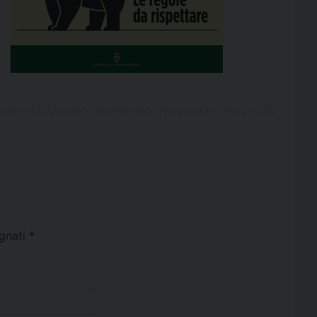
egnati
*