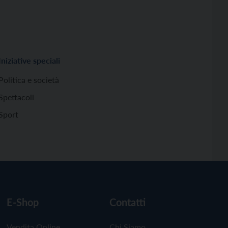
Iniziative speciali
Politica e società
Spettacoli
Sport
E-Shop
Contatti
Vendita Online
Chi Siamo