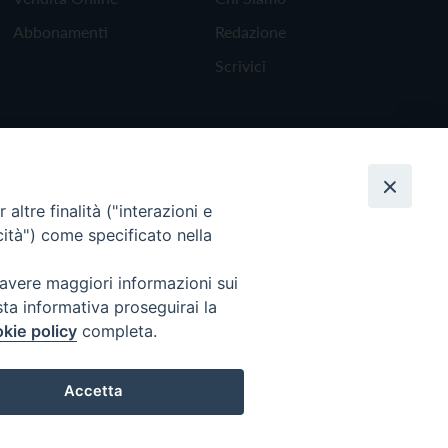
Abbonamenti
Redazione
Scrivici
altre finalità ("interazioni e
cità") come specificato nella
 avere maggiori informazioni sui
sta informativa proseguirai la
kie policy
completa.
Torna all'inizio
Accetta
Preferenze Cookie