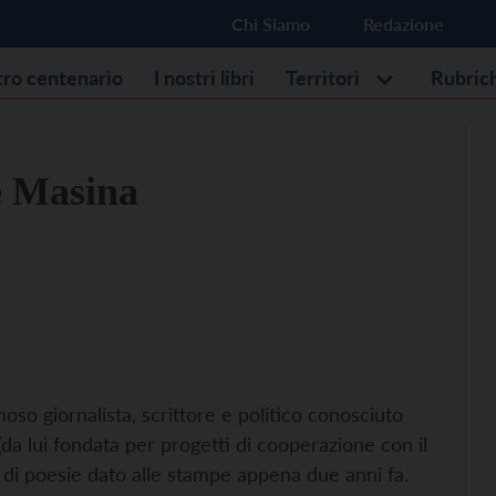
Chi Siamo
Redazione
stro centenario
I nostri libri
Territori
Rubric
e Masina
oso giornalista, scrittore e politico conosciuto
da lui fondata per progetti di cooperazione con il
 di poesie dato alle stampe appena due anni fa.