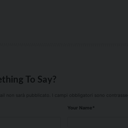
thing To Say?
mail non sarà pubblicato.
I campi obbligatori sono contrass
Your Name
*