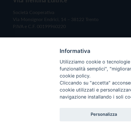
Società Cooperativa
Via Monsignor Endrici, 14 – 38122 Trento
P.IVA e C.F. 00199960220
Informativa
Utilizziamo cookie o tecnologie s
funzionalità semplici", "miglior
cookie policy.
Cliccando su "accetta" acconsent
Copyright © 2019 - Tutti i diritti riservati - Vita
cookie utilizzati e personalizza
navigazione installando i soli co
Privacy Policy
Personalizza