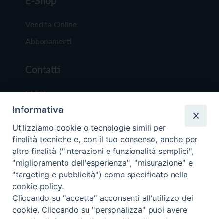
E-Shop
Vendita Online
Abbonamenti
Contatti
Chi Siamo
Informativa
Redazione
Scrivici
Utilizziamo cookie o tecnologie simili per
finalità tecniche e, con il tuo consenso, anche per
altre finalità ("interazioni e funzionalità semplici",
"miglioramento dell'esperienza", "misurazione" e
"targeting e pubblicità") come specificato nella
cookie policy.
Copyright © 2019 - Tutti i diritti riservati - Vit
Cliccando su "accetta" acconsenti all'utilizzo dei
Trentina Editrice
cookie. Cliccando su "personalizza" puoi avere