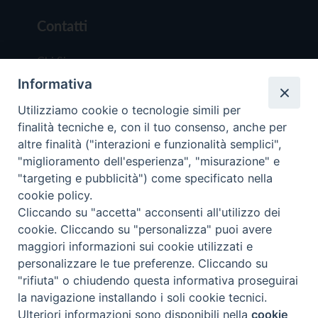
Contatti
Chi Siamo
Informativa
Redazione
Scrivici
Utilizziamo cookie o tecnologie simili per
finalità tecniche e, con il tuo consenso, anche per
altre finalità ("interazioni e funzionalità semplici",
"miglioramento dell'esperienza", "misurazione" e
"targeting e pubblicità") come specificato nella
cookie policy.
Copyright © 2019 - Tutti i diritti riservati - Vit
Cliccando su "accetta" acconsenti all'utilizzo dei
Trentina Editrice
cookie. Cliccando su "personalizza" puoi avere
maggiori informazioni sui cookie utilizzati e
Privacy Policy
personalizzare le tue preferenze. Cliccando su
Torna all'inizi
"rifiuta" o chiudendo questa informativa proseguirai
la navigazione installando i soli cookie tecnici.
Ulteriori informazioni sono disponibili nella
cookie
Preferenze Cookie