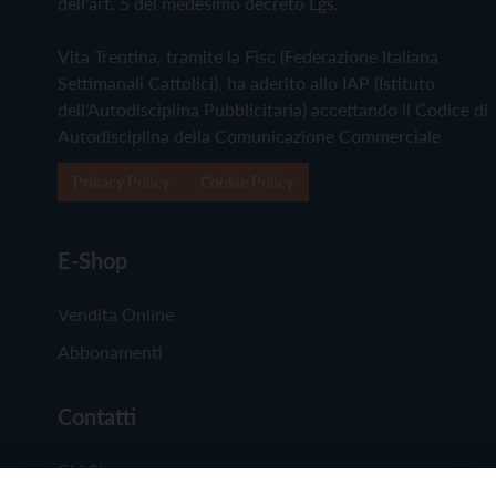
dell'art. 5 del medesimo decreto Lgs.
Vita Trentina, tramite la Fisc (Federazione Italiana
Settimanali Cattolici), ha aderito allo IAP (Istituto
dell'Autodisciplina Pubblicitaria) accettando il Codice di
Autodisciplina della Comunicazione Commerciale
Privacy Policy
Cookie Policy
E-Shop
Vendita Online
Abbonamenti
Contatti
Chi Siamo