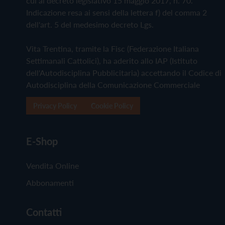
cui al decreto legislativo 15 maggio 2017, n. 70.
Indicazione resa ai sensi della lettera f) del comma 2
dell'art. 5 del medesimo decreto Lgs.
Vita Trentina, tramite la Fisc (Federazione Italiana
Settimanali Cattolici), ha aderito allo IAP (Istituto
dell'Autodisciplina Pubblicitaria) accettando il Codice di
Autodisciplina della Comunicazione Commerciale
Privacy Policy
Cookie Policy
E-Shop
Vendita Online
Abbonamenti
Contatti