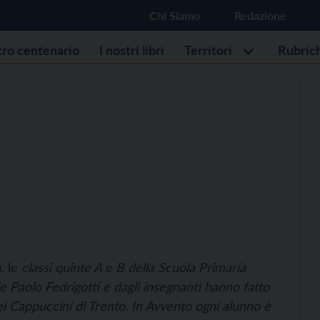
Chi Siamo
Redazione
stro centenario
I nostri libri
Territori
Rubric
, le
classi quinte A e B della Scuola Primaria
 Paolo Fedrigotti e dagli insegnanti hanno fatto
ei Cappuccini di Trento. In Avvento ogni alunno è