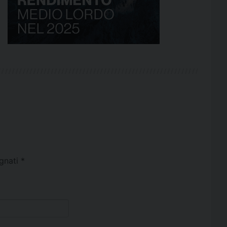
egnati
*