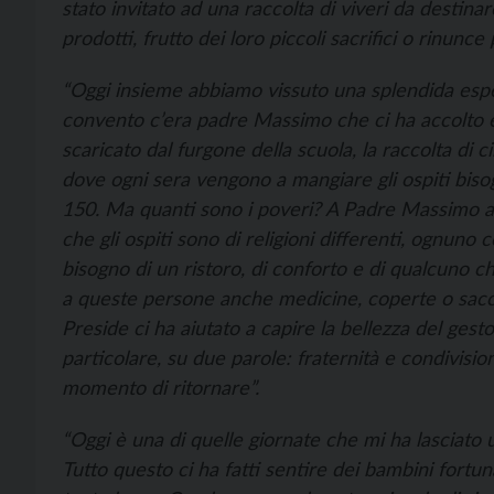
stato invitato ad una raccolta di viveri da destinar
prodotti, frutto dei loro piccoli sacrifici o rinunc
“Oggi insieme abbiamo vissuto una splendida esper
convento c’era padre Massimo che ci ha accolto 
scaricato dal furgone della scuola, la raccolta di 
dove ogni sera vengono a mangiare gli ospiti biso
150. Ma quanti sono i poveri? A Padre Massimo 
che gli ospiti sono di religioni differenti, ognun
bisogno di un ristoro, di conforto e di qualcuno ch
a queste persone anche medicine, coperte o sacch
Preside ci ha aiutato a capire la bellezza del ges
particolare, su due parole: fraternità e condivisi
momento di ritornare”.
“Oggi è una di quelle giornate che mi ha lasciato 
Tutto questo ci ha fatti sentire dei bambini fortu