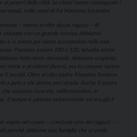
e ai poveri della città. Le classi hanno consegnato i
e personali, nelle mani di fra Massimo Lorandini.
ienza – hanno scritto alcuni ragazzi – Al
e salutato con un grande sorriso. Abbiamo
cibo e ci siamo poi siamo accomodati nella sala
gnosi. Possono essere 100 o 120, talvolta anche
abbiamo fatto tante domande. Abbiamo scoperto
o con storie e problemi diversi, ma in comune hanno
e li ascolti. Oltre al cibo padre Massimo fornisce
i a pelo a chi dorme per strada. Anche il nostro
to che stavamo facendo, soffermandosi, in
one. Il tempo è passato velocemente ed era già il
un segno nel cuore – conclude uno dei ragazzi – .
nati perchè abbiamo una famiglia che ci vuole