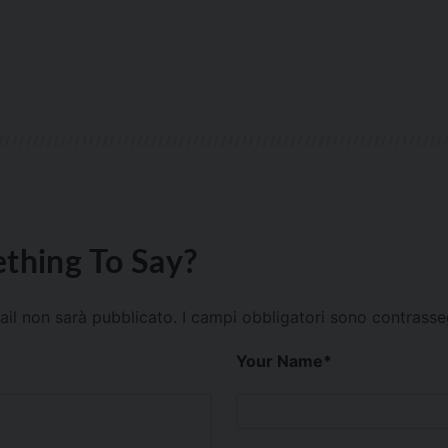
thing To Say?
mail non sarà pubblicato.
I campi obbligatori sono contrass
Your Name
*