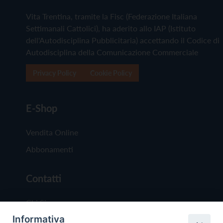
Vita Trentina, tramite la Fisc (Federazione Italiana
Settimanali Cattolici), ha aderito allo IAP (Istituto
dell'Autodisciplina Pubblicitaria) accettando il Codice di
Autodisciplina della Comunicazione Commerciale
Privacy Policy
Cookie Policy
E-Shop
Vendita Online
Abbonamenti
Contatti
Chi Siamo
Informativa
Redazione