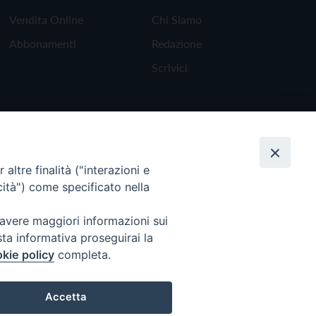
Vendita Online
Chi Siamo
Abbonamenti
Redazione
Scrivici
altre finalità ("interazioni e
cità") come specificato nella
 avere maggiori informazioni sui
sta informativa proseguirai la
kie policy
completa.
Torna all'inizio
Accetta