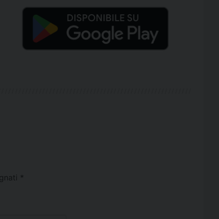
egnati
*