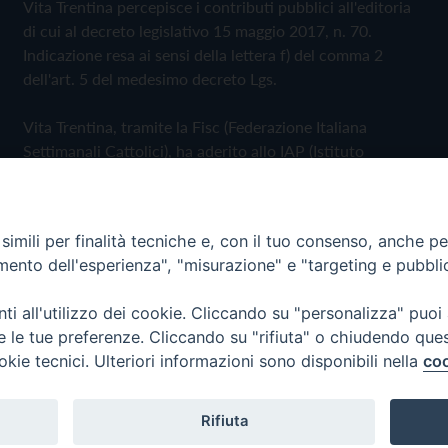
Vita Trentina percepisce i contributi pubblici all'editoria
di cui al decreto legislativo 15 maggio 2017, n. 70.
Indicazione resa ai sensi della lettera f) del comma 2
dell'art. 5 del medesimo decreto Lgs.
Vita Trentina, tramite la Fisc (Federazione Italiana
Settimanali Cattolici), ha aderito allo IAP (Istituto
dell'Autodisciplina Pubblicitaria) accettando il Codice di
Autodisciplina della Comunicazione Commerciale
imili per finalità tecniche e, con il tuo consenso, anche per 
Privacy Policy
Cookie Policy
amento dell'esperienza", "misurazione" e "targeting e pubbli
i all'utilizzo dei cookie. Cliccando su "personalizza" puoi
 Trentina Editrice
re le tue preferenze. Cliccando su "rifiuta" o chiudendo que
okie tecnici. Ulteriori informazioni sono disponibili nella
coo
Rifiuta