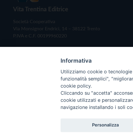
Vita Trentina Editrice
Società Cooperativa
Via Monsignor Endrici, 14 – 38122 Trento
P.IVA e C.F. 00199960220
Informativa
Utilizziamo cookie o tecnologie s
funzionalità semplici", "miglior
cookie policy.
Cliccando su "accetta" acconsent
Copyright © 2019 - Tutti i diritti riservati - Vita
cookie utilizzati e personalizza
navigazione installando i soli co
Privacy Policy
Personalizza