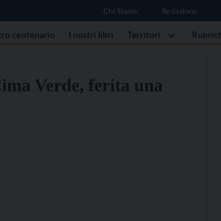
Chi Siamo
Redazione
stro centenario
I nostri libri
Territori
Rubric
Cima Verde, ferita una