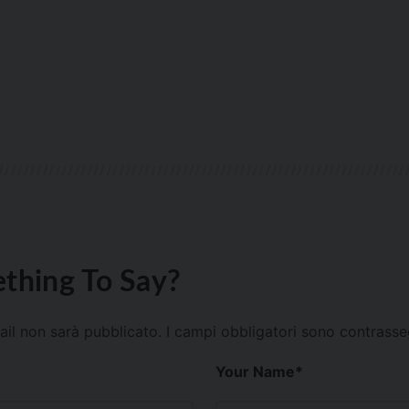
thing To Say?
mail non sarà pubblicato.
I campi obbligatori sono contrass
Your Name
*