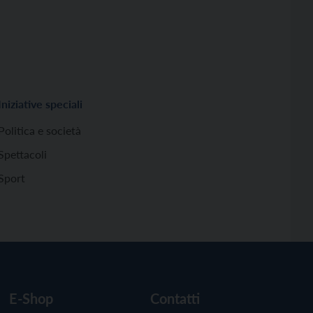
Iniziative speciali
Politica e società
Spettacoli
Sport
E-Shop
Contatti