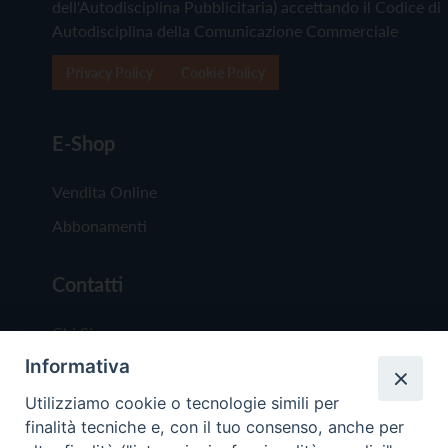
dell'Autodisciplina Pubblicitaria) accettando il Codice di
Autodisciplina della Comunicazione Commerciale
Privacy Policy
Cookie Policy
E-Shop
Vendita Online
Abbonamenti
Contatti
Chi Siamo
Informativa
Redazione
Scrivici
Utilizziamo cookie o tecnologie simili per
finalità tecniche e, con il tuo consenso, anche per