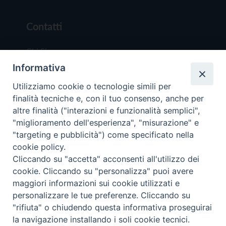
Contatti
Chi Siamo
Informativa
Redazione
Scrivici
Utilizziamo cookie o tecnologie simili per
finalità tecniche e, con il tuo consenso, anche per
altre finalità ("interazioni e funzionalità semplici",
"miglioramento dell'esperienza", "misurazione" e
"targeting e pubblicità") come specificato nella
cookie policy.
Copyright © 2019 - Tutti i diritti riservati - Vit
Cliccando su "accetta" acconsenti all'utilizzo dei
Trentina Editrice
cookie. Cliccando su "personalizza" puoi avere
maggiori informazioni sui cookie utilizzati e
Privacy Policy
personalizzare le tue preferenze. Cliccando su
Torna all'inizi
"rifiuta" o chiudendo questa informativa proseguirai
la navigazione installando i soli cookie tecnici.