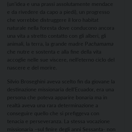
(un’idea e una prassi assolutamente mendace
e da rivedere da capo a piedi), un progresso
che vorrebbe distruggere il loro habitat
naturale nella foresta dove conducono ancora
una vita a stretto contatto con gli alberi, gli
animali, la terra, la grande madre P
achamama
che nutre e sostenta e alla fine della vita
accoglie nelle sue viscere, nell’eterno ciclo del
nascere e del morire.
Silvio Broseghini aveva scelto fin da giovane la
destinazione missionaria dell’Ecuador, era una
persona che poteva apparire bonaria ma in
realtà aveva una rara determinazione a
conseguire quello che si prefiggeva con
tenacia e perseveranza. La stessa vocazione
missionaria –sul finire degli anni Sessanta- non