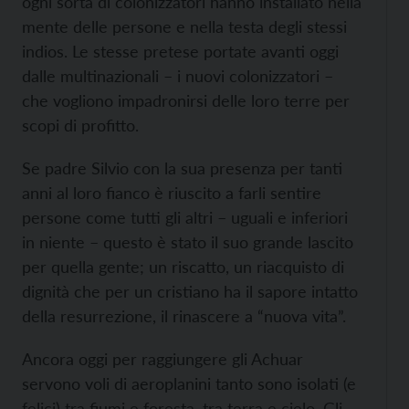
ogni sorta di colonizzatori hanno installato nella
mente delle persone e nella testa degli stessi
indios. Le stesse pretese portate avanti oggi
dalle multinazionali – i nuovi colonizzatori –
che vogliono impadronirsi delle loro terre per
scopi di profitto.
Se padre Silvio con la sua presenza per tanti
anni al loro fianco è riuscito a farli sentire
persone come tutti gli altri – uguali e inferiori
in niente – questo è stato il suo grande lascito
per quella gente; un riscatto, un riacquisto di
dignità che per un cristiano ha il sapore intatto
della resurrezione, il rinascere a “nuova vita”.
Ancora oggi per raggiungere gli Achuar
servono voli di aeroplanini tanto sono isolati (e
felici) tra fiumi e foresta, tra terra e cielo. Gli