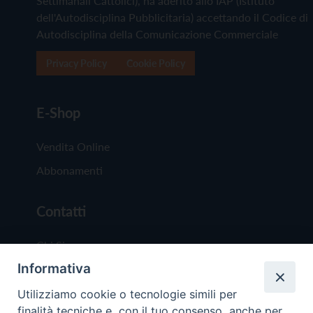
Settimanali Cattolici), ha aderito allo IAP (Istituto
dell'Autodisciplina Pubblicitaria) accettando il Codice di
Autodisciplina della Comunicazione Commerciale
Privacy Policy
Cookie Policy
E-Shop
Vendita Online
Abbonamenti
Contatti
Chi Siamo
Informativa
Redazione
Scrivici
Utilizziamo cookie o tecnologie simili per
finalità tecniche e, con il tuo consenso, anche per