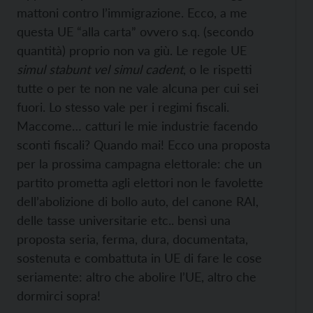
mattoni contro l’immigrazione. Ecco, a me
questa UE “alla carta” ovvero s.q. (secondo
quantità) proprio non va giù. Le regole UE
simul stabunt vel simul cadent
, o le rispetti
tutte o per te non ne vale alcuna per cui sei
fuori. Lo stesso vale per i regimi fiscali.
Maccome… catturi le mie industrie facendo
sconti fiscali? Quando mai! Ecco una proposta
per la prossima campagna elettorale: che un
partito prometta agli elettori non le favolette
dell’abolizione di bollo auto, del canone RAI,
delle tasse universitarie etc.. bensì una
proposta seria, ferma, dura, documentata,
sostenuta e combattuta in UE di fare le cose
seriamente: altro che abolire l’UE, altro che
dormirci sopra!