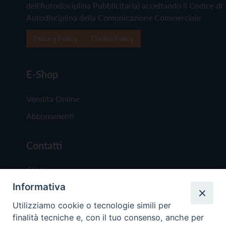
dell'Autodisciplina Pubblicitaria) accettando il Codice di
Autodisciplina della Comunicazione Commerciale
Privacy Policy
Cookie Policy
E-Shop
Vendita Online
Abbonamenti
Contatti
Chi Siamo
Informativa
Redazione
Scrivici
Utilizziamo cookie o tecnologie simili per
finalità tecniche e, con il tuo consenso, anche per