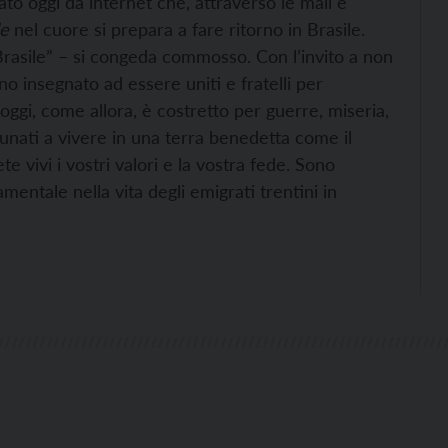
ato oggi da internet che, attraverso le mail e
de
nel cuore si prepara a fare ritorno in Brasile.
n Brasile” – si congeda commosso. Con l’invito a non
no insegnato ad essere uniti e fratelli per
 oggi, come allora, è costretto per guerre, miseria,
tunati a vivere in una terra benedetta come il
e vivi i vostri valori e la vostra fede. Sono
entale nella vita degli emigrati trentini in