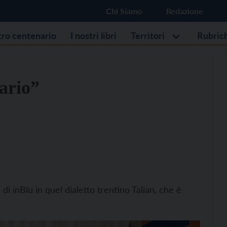
Chi Siamo
Redazione
stro centenario
I nostri libri
Territori
Rubric
ario”
di inBlu in quel dialetto trentino Talian, che è