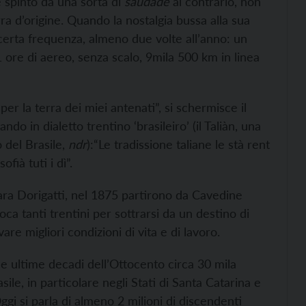
è spinto da una sorta di
saudade
al contrario, non
rra d’origine. Quando la nostalgia bussa alla sua
 certa frequenza, almeno due volte all’anno: un
ore di aereo, senza scalo, 9mila 500 km in linea
r la terra dei miei antenati”, si schermisce il
do in dialetto trentino ‘brasileiro’ (il Taliàn, una
o del Brasile,
ndr
):“Le tradissione taliane le stà rent
fià tuti i dì”.
rbara Dorigatti, nel 1875 partirono da Cavedine
ca tanti trentini per sottrarsi da un destino di
vare migliori condizioni di vita e di lavoro.
le ultime decadi dell’Ottocento circa 30 mila
ile, in particolare negli Stati di Santa Catarina e
gi si parla di almeno 2 milioni di discendenti