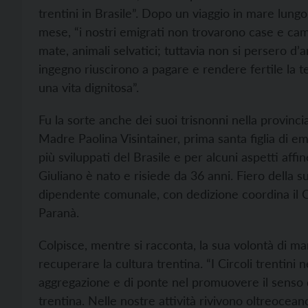
trentini in Brasile”. Dopo un viaggio in mare lungo
mese, “i nostri emigrati non trovarono case e camp
mate, animali selvatici; tuttavia non si persero d’a
ingegno riuscirono a pagare e rendere fertile la t
una vita dignitosa”.
Fu la sorte anche dei suoi trisnonni nella provinci
Madre Paolina Visintainer, prima santa figlia di emi
più sviluppati del Brasile e per alcuni aspetti affin
Giuliano è nato e risiede da 36 anni. Fiero della su
dipendente comunale, con dedizione coordina il Ci
Paranà.
Colpisce, mentre si racconta, la sua volontà di man
recuperare la cultura trentina. “I Circoli trentin
aggregazione e di ponte nel promuovere il senso di
trentina. Nelle nostre attività rivivono oltreoceano