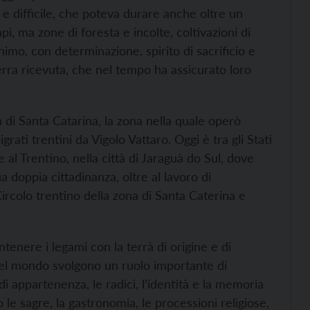
 e difficile, che poteva durare anche oltre un
i, ma zone di foresta e incolte, coltivazioni di
nimo, con determinazione, spirito di sacrificio e
erra ricevuta, che nel tempo ha assicurato loro
a di Santa Catarina, la zona nella quale operò
grati trentini da Vigolo Vattaro. Oggi è tra gli Stati
e al Trentino, nella città di Jaraguà do Sul, dove
a doppia cittadinanza, oltre al lavoro di
rcolo trentino della zona di Santa Caterina e
tenere i legami con la terrà di origine e di
i nel mondo svolgono un ruolo importante di
 appartenenza, le radici, l’identità e la memoria
 le sagre, la gastronomia, le processioni religiose,