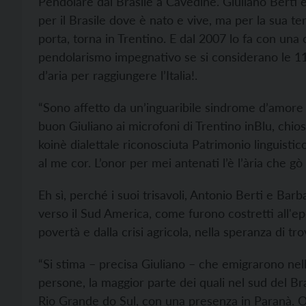
Pendolare dal Brasile a Cavedine. Giuliano Berti 
per il Brasile dove è nato e vive, ma per la sua te
porta, torna in Trentino. E dal 2007 lo fa con una
pendolarismo impegnativo se si considerano le 11 
d’aria per raggiungere l’Italia!.
“Sono affetto da un’inguaribile sindrome d’amore pe
buon Giuliano ai microfoni di Trentino inBlu, chiosan
koinè dialettale riconosciuta Patrimonio linguistic
al me cor. L’onor per mei antenati l’è l’ària che gò so
Eh sì, perché i suoi trisavoli, Antonio Berti e Ba
verso il Sud America, come furono costretti all'epo
povertà e dalla crisi agricola, nella speranza di tro
“Si stima – precisa Giuliano – che emigrarono nel
persone, la maggior parte dei quali nel sud del Bras
Rio Grande do Sul, con una presenza in Paranà. Og