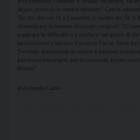
arricchimento culturale e umano reciproco, facilit
skype, accorcia le nostre distanze”. Con la
sauda
“En toc del cor l’è a Cavedine, e nantro toc l’è ‘
dimenticare la lezione dei nostri emigrati: “Ci han
superare le difficoltà e a mettersi nei panni di chi
persecuzioni a lasciare il proprio Paese. Siete for
Trentino, tramandate le vostre tradizioni, mantenet
patrimoni importanti per la comunità, perno fondam
Brasile”.
di
Antonella Carlin