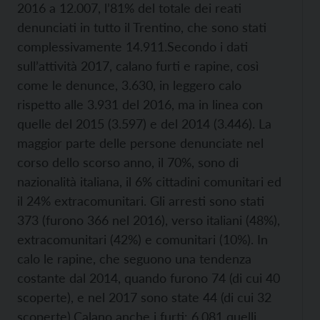
2016 a 12.007, l’81% del totale dei reati
denunciati in tutto il Trentino, che sono stati
complessivamente 14.911.
Secondo i dati
sull’attività 2017, calano furti e rapine, così
come le denunce, 3.630, in leggero calo
rispetto alle 3.931 del 2016, ma in linea con
quelle del 2015 (3.597) e del 2014 (3.446). La
maggior parte delle persone denunciate nel
corso dello scorso anno, il 70%, sono di
nazionalità italiana, il 6% cittadini comunitari ed
il 24% extracomunitari. Gli arresti sono stati
373 (furono 366 nel 2016), verso italiani (48%),
extracomunitari (42%) e comunitari (10%). In
calo le rapine, che seguono una tendenza
costante dal 2014, quando furono 74 (di cui 40
scoperte), e nel 2017 sono state 44 (di cui 32
scoperte).
Calano anche i furti: 6.081 quelli