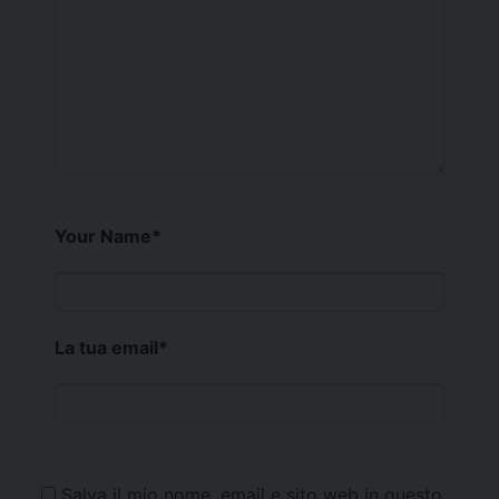
Your Name
*
La tua email
*
Salva il mio nome, email e sito web in questo