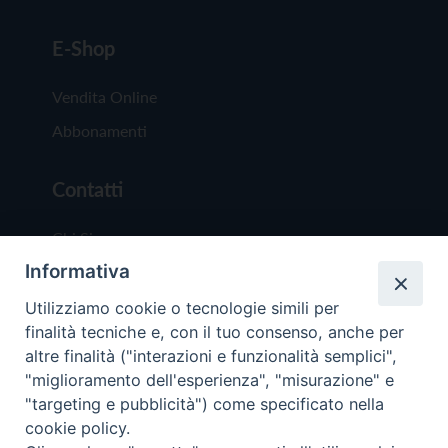
E-Shop
Vendita Online
Abbonamenti
Contatti
Chi Siamo
Informativa
Redazione
Scrivici
Utilizziamo cookie o tecnologie simili per
finalità tecniche e, con il tuo consenso, anche per
altre finalità ("interazioni e funzionalità semplici",
"miglioramento dell'esperienza", "misurazione" e
"targeting e pubblicità") come specificato nella
cookie policy.
Copyright © 2019 - Tutti i diritti riservati - Vit