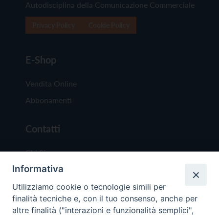
Autodisciplina della Comunicazione Commerciale
Privacy Policy
Cookie Policy
E-Shop
Vendita Online
Abbonamenti
Contatti
Chi Siamo
Informativa
Redazione
Scrivici
Utilizziamo cookie o tecnologie simili per
finalità tecniche e, con il tuo consenso, anche per
altre finalità ("interazioni e funzionalità semplici",