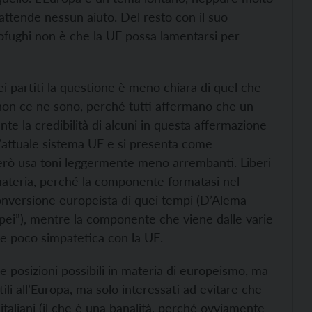
attende nessun aiuto. Del resto con il suo
fughi non è che la UE possa lamentarsi per
i partiti la questione è meno chiara di quel che
non ce ne sono, perché tutti affermano che un
e la credibilità di alcuni in questa affermazione
 l’attuale sistema UE e si presenta come
però usa toni leggermente meno arrembanti. Liberi
materia, perché la componente formatasi nel
conversione europeista di quei tempi (D’Alema
ropei”), mentre la componente che viene dalle varie
a e poco simpatetica con la UE.
e posizioni possibili in materia di europeismo, ma
li all’Europa, ma solo interessati ad evitare che
i italiani (il che è una banalità, perché ovviamente