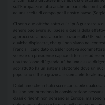
Si comincia a discutere in campagna elettorale se
sull’Europa. Si è fatto anche un parallelo con il v
ad una scelta di campo per il nostro paese (Sergio
Ci sono due ottiche sotto cui si può guardare a q
genere può avere sul paese e quella della effettiv
approcci sulla nostra partecipazione alla UE. Sul 
qualche dispiacere, che qui non siamo nel contes
Francia il candidato outsider poteva scommettere 
volesse un presidente capace di tornare ad essere
una tradizione di “grandeur”, ha una classe dirige
soprattutto ha un sistema elettorale dove un nucl
populismo diffuso grazie al sistema elettorale magg
Dubitiamo che in Italia sia riscontrabile qualcosa 
italiano non prendono in considerazione nessuna 
classi dirigenti non pensano all’Europa, ma sono 
potere per potersi sistemare nella relazione con 