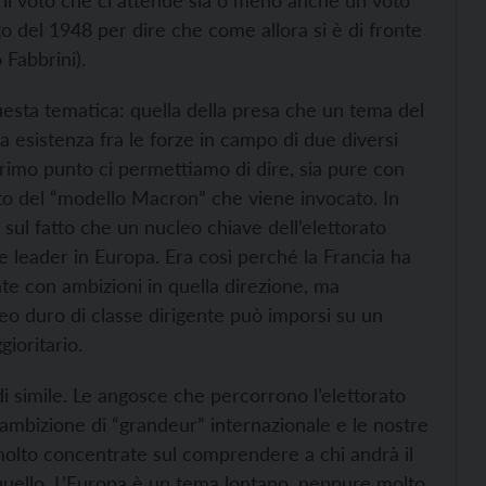
 il voto che ci attende sia o meno anche un voto
oto del 1948 per dire che come allora si è di fronte
 Fabbrini).
uesta tematica: quella della presa che un tema del
a esistenza fra le forze in campo di due diversi
primo punto ci permettiamo di dire, sia pure con
to del “modello Macron” che viene invocato. In
sul fatto che un nucleo chiave dell’elettorato
 leader in Europa. Era così perché la Francia ha
nte con ambizioni in quella direzione, ma
eo duro di classe dirigente può imporsi su un
ioritario.
di simile. Le angosce che percorrono l’elettorato
ambizione di “grandeur” internazionale e le nostre
molto concentrate sul comprendere a chi andrà il
quello. L’Europa è un tema lontano, neppure molto