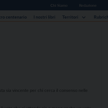
Chi Siamo
Redazione
stro centenario
I nostri libri
Territori
Rubric
a sia vincente per chi cerca il consenso nelle