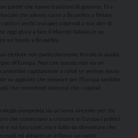
ri partiti che hanno tradizioni di governo, FI e
usconi che adesso corre a Bruxelles a flirtare
contro i vertici europei colpevoli a suo dire di
e oggi gioca a fare il Macron italiano in un
ni sul tavolo a Bruxelles.
 un elettore non particolarmente ferrato in analisi
tegno all’Europa. Non che questo non sia un
a andrebbe rapidamente a rotoli se venisse meno
ente va aggiunto che neppure per l’Europa sarebbe
iù che consistenti interessi che i capitali
ategia europeista sia un’arma vincente per chi
vero che cominciano a crescere in Europa i politici
ane e sui loro costi, ma è tutto da dimostrare che
ecepiti ed abbiano un influsso sui nostri