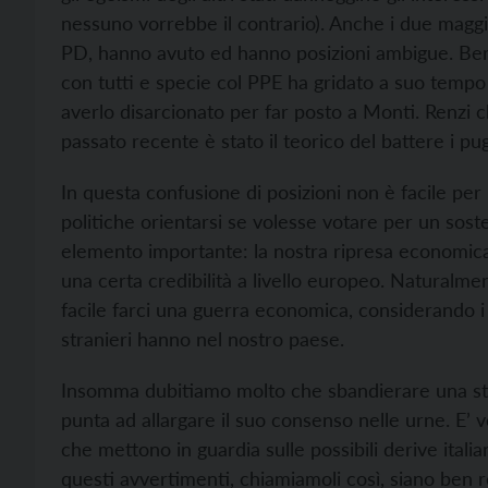
nessuno vorrebbe il contrario). Anche i due maggio
PD, hanno avuto ed hanno posizioni ambigue. Berl
con tutti e specie col PPE ha gridato a suo tempo 
averlo disarcionato per far posto a Monti. Renzi ch
passato recente è stato il teorico del battere i pug
In questa confusione di posizioni non è facile per
politiche orientarsi se volesse votare per un sos
elemento importante: la nostra ripresa economic
una certa credibilità a livello europeo. Naturalm
facile farci una guerra economica, considerando i p
stranieri hanno nel nostro paese.
Insomma dubitiamo molto che sbandierare una str
punta ad allargare il suo consenso nelle urne. E’ 
che mettono in guardia sulle possibili derive itali
questi avvertimenti, chiamiamoli così, siano ben r