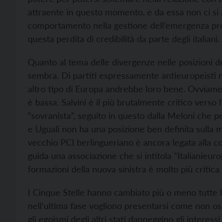
attraente in questo momento, e da essa non ci si 
comportamento nella gestione dell’emergenza pro
questa perdita di credibilità da parte degli italiani.
Quanto al tema delle divergenze nelle posizioni de
sembra. Di partiti espressamente antieuropeisti 
altro tipo di Europa andrebbe loro bene. Ovviament
è bassa. Salvini è il più brutalmente critico verso
“sovranista”, seguito in questo dalla Meloni che 
e Uguali non ha una posizione ben definita sulla 
vecchio PCI berlingueriano è ancora legata alla 
guida una associazione che si intitola “Italianieu
formazioni della nuova sinistra è molto più critic
I Cinque Stelle hanno cambiato più o meno tutte l
nell’ultima fase vogliono presentarsi come non osti
gli egoismi degli altri stati danneggino gli interess