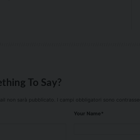
thing To Say?
mail non sarà pubblicato.
I campi obbligatori sono contrass
Your Name
*