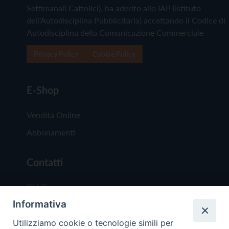
Settimanali Cattolici), ha aderito allo IAP (Istituto
dell'Autodisciplina Pubblicitaria) accettando il Codice di
Autodisciplina della Comunicazione Commerciale
Privacy Policy
Cookie Policy
E-Shop
Vendita Online
Abbonamenti
Contatti
Chi Siamo
Informativa
Redazione
Scrivici
Utilizziamo cookie o tecnologie simili per