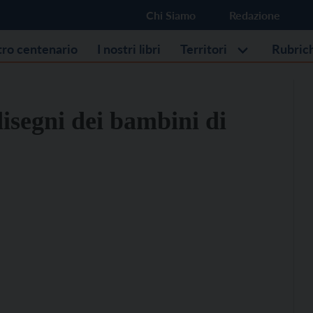
Chi Siamo
Redazione
stro centenario
I nostri libri
Territori
Rubric
isegni dei bambini di