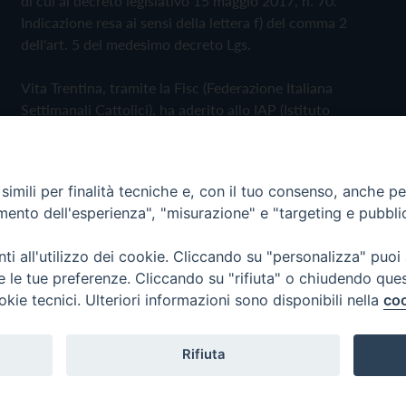
di cui al decreto legislativo 15 maggio 2017, n. 70.
Indicazione resa ai sensi della lettera f) del comma 2
dell'art. 5 del medesimo decreto Lgs.
Vita Trentina, tramite la Fisc (Federazione Italiana
Settimanali Cattolici), ha aderito allo IAP (Istituto
dell'Autodisciplina Pubblicitaria) accettando il Codice di
Autodisciplina della Comunicazione Commerciale
imili per finalità tecniche e, con il tuo consenso, anche per 
Privacy Policy
Cookie Policy
amento dell'esperienza", "misurazione" e "targeting e pubbli
i all'utilizzo dei cookie. Cliccando su "personalizza" puoi
 Trentina Editrice
re le tue preferenze. Cliccando su "rifiuta" o chiudendo que
okie tecnici. Ulteriori informazioni sono disponibili nella
coo
Rifiuta