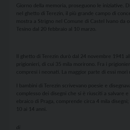
Giorno della memoria, proseguono le iniziative. Di
nel ghetto di Terezin, il più grande campo di con
mostra a Strigno nel Comune di Castel Ivano da og
Tesino dal 20 febbraio al 10 marzo.
Il ghetto di Terezin durò dal 24 novembre 1941 al
prigionieri, di cui 35 mila morirono. Fra i prigionie
compresi i neonati. La maggior parte di essi morì 
I bambini di Terezin scrivevano poesie e disegnav
complesso dei disegni che si è riusciti a salvare 
ebraico di Praga, comprende circa 4 mila disegni; 
10 ai 14 anni.
di