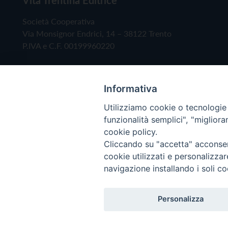
Società Cooperativa
Via Monsignor Endrici, 14 – 38122 Trento
P.IVA e C.F. 00199960220
Informativa
Utilizziamo cookie o tecnologie s
funzionalità semplici", "miglior
cookie policy.
Cliccando su "accetta" acconsent
Copyright © 2019 - Tutti i diritti riservati - Vita
cookie utilizzati e personalizza
navigazione installando i soli co
Privacy Policy
Personalizza