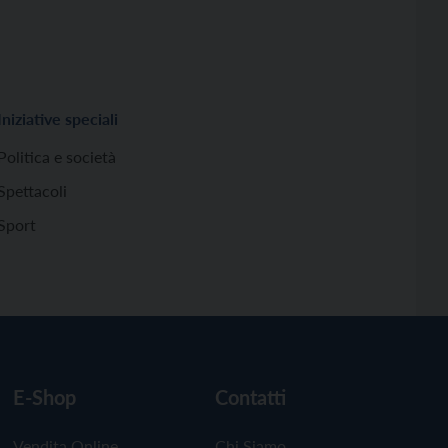
Iniziative speciali
Politica e società
Spettacoli
Sport
E-Shop
Contatti
Vendita Online
Chi Siamo