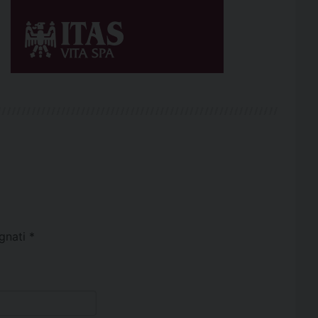
egnati
*