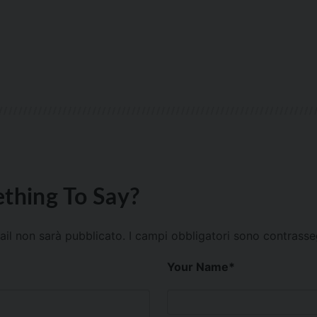
thing To Say?
mail non sarà pubblicato.
I campi obbligatori sono contrass
Your Name
*