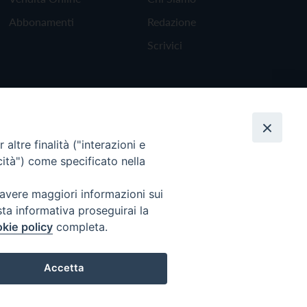
Abbonamenti
Redazione
Scrivici
altre finalità ("interazioni e
cità") come specificato nella
 avere maggiori informazioni sui
sta informativa proseguirai la
kie policy
completa.
Torna all'inizio
Accetta
Preferenze Cookie