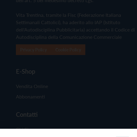
dell'art. 5 del medesimo decreto Lgs.
Vita Trentina, tramite la Fisc (Federazione Italiana
Settimanali Cattolici), ha aderito allo IAP (Istituto
dell'Autodisciplina Pubblicitaria) accettando il Codice di
Autodisciplina della Comunicazione Commerciale
Privacy Policy
Cookie Policy
E-Shop
Vendita Online
Abbonamenti
Contatti
Chi Siamo