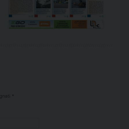
egnati
*