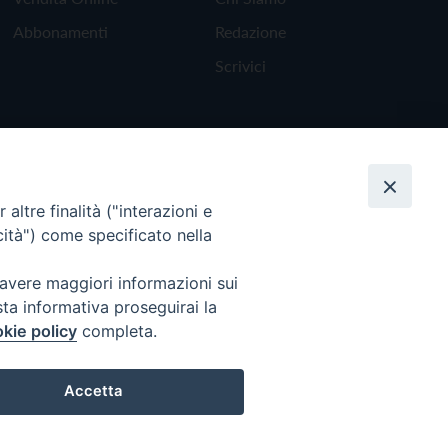
Abbonamenti
Redazione
Scrivici
altre finalità ("interazioni e
cità") come specificato nella
 avere maggiori informazioni sui
sta informativa proseguirai la
kie policy
completa.
Torna all'inizio
Accetta
Preferenze Cookie