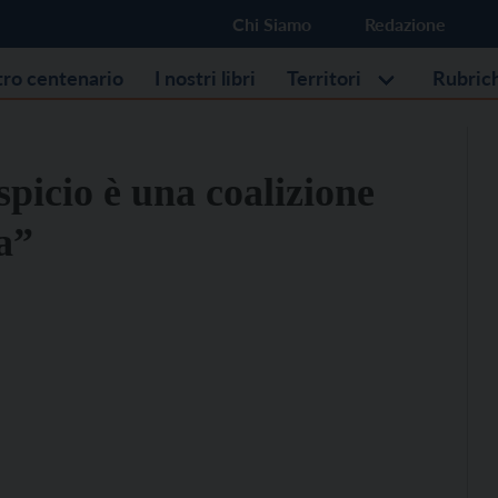
Chi Siamo
Redazione
stro centenario
I nostri libri
Territori
Rubric
spicio è una coalizione
a”