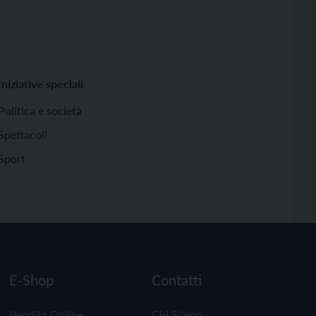
Iniziative speciali
Politica e società
Spettacoli
Sport
E-Shop
Contatti
Vendita Online
Chi Siamo