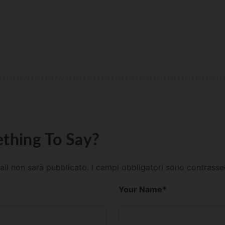
thing To Say?
mail non sarà pubblicato.
I campi obbligatori sono contrass
Your Name
*