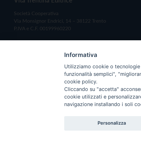
Società Cooperativa
Via Monsignor Endrici, 14 – 38122 Trento
P.IVA e C.F. 00199960220
Informativa
Utilizziamo cookie o tecnologie s
funzionalità semplici", "miglior
cookie policy.
Cliccando su "accetta" acconsent
Copyright © 2019 - Tutti i diritti riservati - Vita
cookie utilizzati e personalizza
navigazione installando i soli co
Privacy Policy
Personalizza