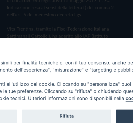
di cui al decreto legislativo 15 maggio 2017, n. 70.
Indicazione resa ai sensi della lettera f) del comma 2
dell'art. 5 del medesimo decreto Lgs.
Vita Trentina, tramite la Fisc (Federazione Italiana
Settimanali Cattolici), ha aderito allo IAP (Istituto
dell'Autodisciplina Pubblicitaria) accettando il Codice di
Autodisciplina della Comunicazione Commerciale
imili per finalità tecniche e, con il tuo consenso, anche per 
Privacy Policy
Cookie Policy
amento dell'esperienza", "misurazione" e "targeting e pubbli
i all'utilizzo dei cookie. Cliccando su "personalizza" puoi
 Trentina Editrice
re le tue preferenze. Cliccando su "rifiuta" o chiudendo que
okie tecnici. Ulteriori informazioni sono disponibili nella
coo
Rifiuta