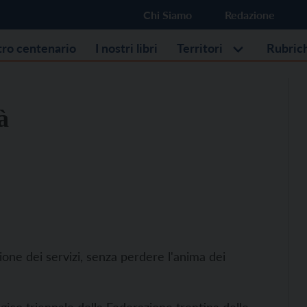
Chi Siamo
Redazione
stro centenario
I nostri libri
Territori
Rubric
à
ione dei servizi, senza perdere l'anima dei