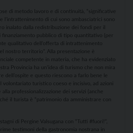
e di metodo lavoro e di continuità, “significative
 e l’intrattenimento di cui sono ambasciatrici sono
o inalato dalla redistribuzione dei fondi per il
i finanziamento pubblico di tipo quantitativo (per
e qualitativo dell’offerta di intrattenimento
l nostro territorio”. Alla presentazione è
inciale competente in materia, che ha evidenziato
 nostra Provincia ha un’idea di turismo che non mira
 dell’ospite e questo riescono a farlo bene le
volontariato turistico coeso e incisivo, ad azioni
 alla professionalizzazione dei servizi (anche
ché il turista è “patrimonio da amministrare con
tagni di Pergine Valsugana con “Tutti #fuori!”,
 prime testimoni della gastronomia nostrana in