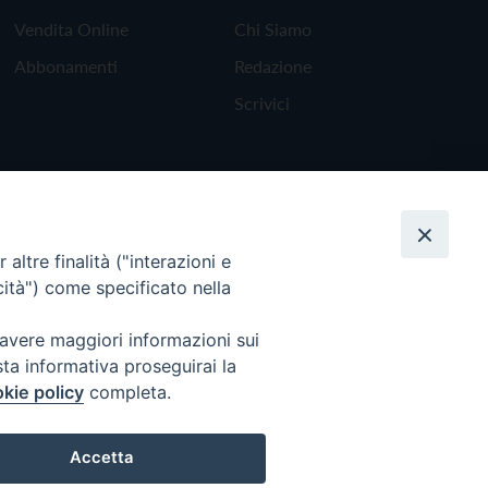
Vendita Online
Chi Siamo
Abbonamenti
Redazione
Scrivici
altre finalità ("interazioni e
cità") come specificato nella
 avere maggiori informazioni sui
sta informativa proseguirai la
kie policy
completa.
Torna all'inizio
Accetta