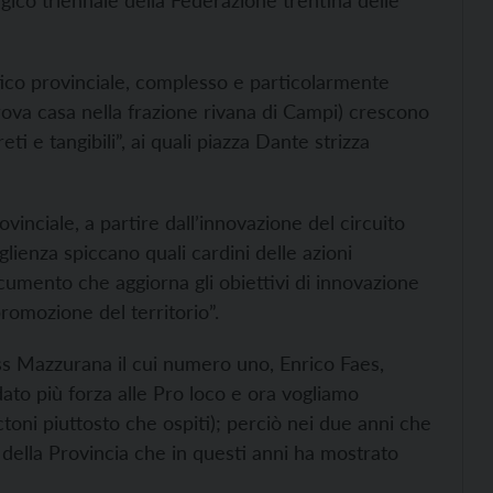
egico triennale della Federazione trentina delle
tico provinciale, complesso e particolarmente
trova casa nella frazione rivana di Campi) crescono
eti e tangibili”, ai quali piazza Dante strizza
vinciale, a partire dall’innovazione del circuito
lienza spiccano quali cardini delle azioni
umento che aggiorna gli obiettivi di innovazione
romozione del territorio”.
Oss Mazzurana il cui numero uno, Enrico Faes,
dato più forza alle Pro loco e ora vogliamo
ctoni piuttosto che ospiti); perciò nei due anni che
 della Provincia che in questi anni ha mostrato