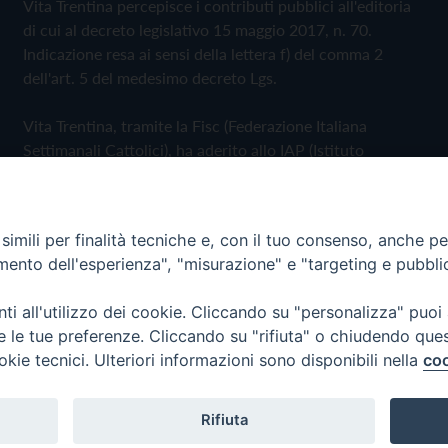
Vita Trentina percepisce i contributi pubblici all'editoria
di cui al decreto legislativo 15 maggio 2017, n. 70.
Indicazione resa ai sensi della lettera f) del comma 2
dell'art. 5 del medesimo decreto Lgs.
Vita Trentina, tramite la Fisc (Federazione Italiana
Settimanali Cattolici), ha aderito allo IAP (Istituto
dell'Autodisciplina Pubblicitaria) accettando il Codice di
Autodisciplina della Comunicazione Commerciale
imili per finalità tecniche e, con il tuo consenso, anche per 
Privacy Policy
Cookie Policy
amento dell'esperienza", "misurazione" e "targeting e pubbli
i all'utilizzo dei cookie. Cliccando su "personalizza" puoi
 Trentina Editrice
re le tue preferenze. Cliccando su "rifiuta" o chiudendo que
okie tecnici. Ulteriori informazioni sono disponibili nella
coo
Rifiuta