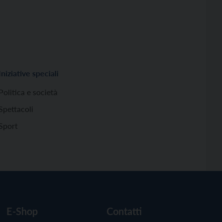
Iniziative speciali
Politica e società
Spettacoli
Sport
E-Shop
Contatti