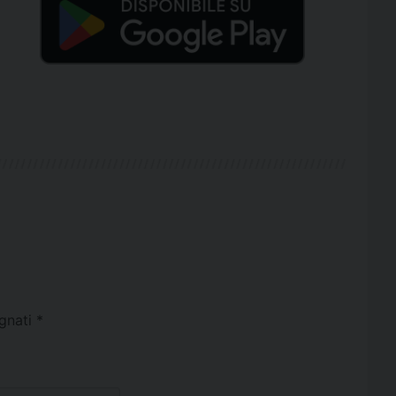
egnati
*