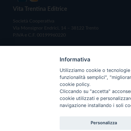
Vita Trentina Editrice
Società Cooperativa
Via Monsignor Endrici, 14 – 38122 Trento
P.IVA e C.F. 00199960220
Informativa
Utilizziamo cookie o tecnologie s
funzionalità semplici", "miglior
cookie policy.
Cliccando su "accetta" acconsent
Copyright © 2019 - Tutti i diritti riservati - Vita
cookie utilizzati e personalizza
navigazione installando i soli co
Privacy Policy
Personalizza