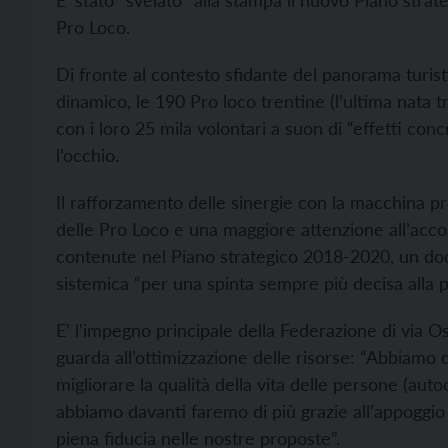
E' stato “svelato” alla stampa il nuovo Piano strat
Pro Loco.
Di fronte al contesto sfidante del panorama turis
dinamico, le 190 Pro loco trentine (l’ultima nata 
con i loro 25 mila volontari a suon di “effetti concr
l’occhio.
Il rafforzamento delle sinergie con la macchina pro
delle Pro Loco e una maggiore attenzione all’accog
contenute nel Piano strategico 2018-2020, un doc
sistemica “per una spinta sempre più decisa alla p
E’ l’impegno principale della Federazione di via 
guarda all’ottimizzazione delle risorse: “Abbiamo 
migliorare la qualità della vita delle persone (auto
abbiamo davanti faremo di più grazie all’appoggio
piena fiducia nelle nostre proposte”.