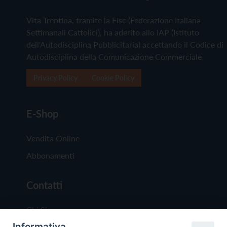
Vita Trentina, tramite la Fisc (Federazione Italiana
Settimanali Cattolici), ha aderito allo IAP (Istituto
dell'Autodisciplina Pubblicitaria) accettando il Codice di
Autodisciplina della Comunicazione Commerciale
Privacy Policy
Cookie Policy
E-Shop
Vendita Online
Abbonamenti
Contatti
Chi Siamo
Informativa
Redazione