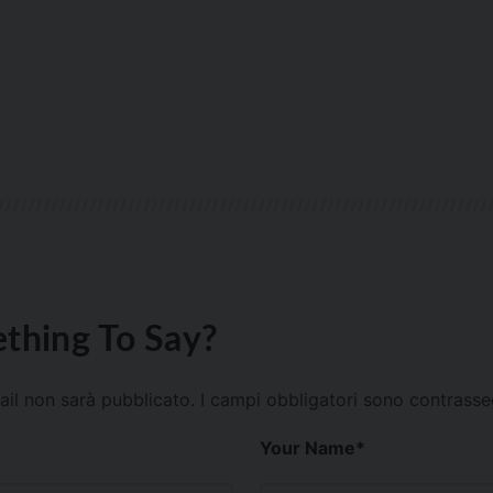
thing To Say?
mail non sarà pubblicato.
I campi obbligatori sono contrass
Your Name
*