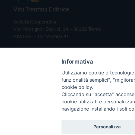
Vita Trentina Editrice
Società Cooperativa
Via Monsignor Endrici, 14 – 38122 Trento
P.IVA e C.F. 00199960220
Informativa
Utilizziamo cookie o tecnologie s
funzionalità semplici", "miglior
cookie policy.
Cliccando su "accetta" acconsent
Copyright © 2019 - Tutti i diritti riservati - Vita
cookie utilizzati e personalizza
navigazione installando i soli co
Privacy Policy
Personalizza