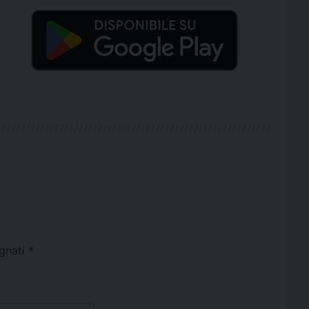
egnati
*