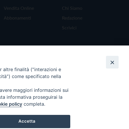
Vendita Online
Chi Siamo
Abbonamenti
Redazione
Scrivici
altre finalità ("interazioni e
cità") come specificato nella
 avere maggiori informazioni sui
sta informativa proseguirai la
kie policy
completa.
Torna all'inizio
Accetta