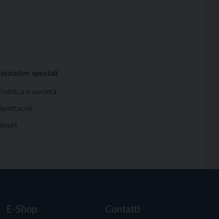
Iniziative speciali
Politica e società
Spettacoli
Sport
E-Shop
Contatti