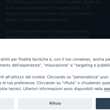
Vita Trentina percepisce i contributi pubblici all'editoria
di cui al decreto legislativo 15 maggio 2017, n. 70.
Indicazione resa ai sensi della lettera f) del comma 2
dell'art. 5 del medesimo decreto Lgs.
Vita Trentina, tramite la Fisc (Federazione Italiana
Settimanali Cattolici), ha aderito allo IAP (Istituto
dell'Autodisciplina Pubblicitaria) accettando il Codice di
Autodisciplina della Comunicazione Commerciale
imili per finalità tecniche e, con il tuo consenso, anche per 
Privacy Policy
Cookie Policy
amento dell'esperienza", "misurazione" e "targeting e pubbli
i all'utilizzo dei cookie. Cliccando su "personalizza" puoi
 Trentina Editrice
re le tue preferenze. Cliccando su "rifiuta" o chiudendo que
okie tecnici. Ulteriori informazioni sono disponibili nella
coo
Rifiuta