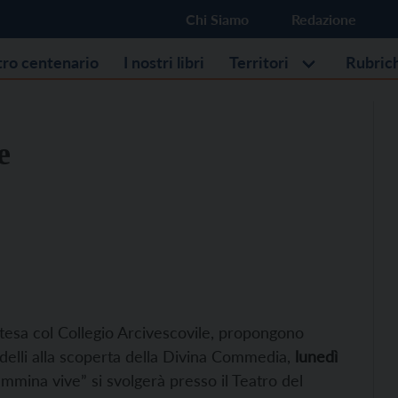
Chi Siamo
Redazione
stro centenario
I nostri libri
Territori
Rubric
e
ntesa col Collegio Arcivescovile, propongono
ldelli alla scoperta della Divina Commedia,
lunedì
cammina vive” si svolgerà presso il Teatro del