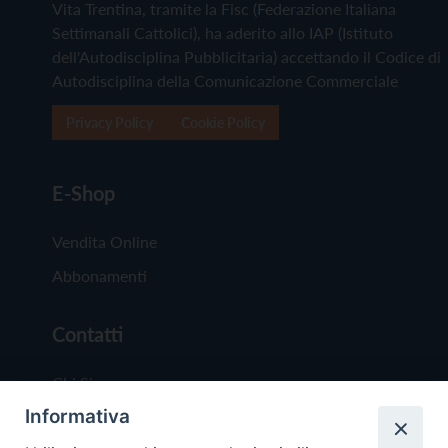
Vita Trentina, tramite la Fisc (Federazione Italiana
Settimanali Cattolici), ha aderito allo IAP (Istituto
dell'Autodisciplina Pubblicitaria) accettando il Codice di
Autodisciplina della Comunicazione Commerciale
Privacy Policy
Cookie Policy
E-Shop
Vendita Online
Abbonamenti
Contatti
Chi Siamo
Informativa
Redazione