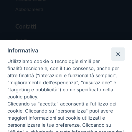
Abbonamenti
Contatti
Chi Siamo
Informativa
Redazione
Scrivici
Utilizziamo cookie o tecnologie simili per
finalità tecniche e, con il tuo consenso, anche per
altre finalità ("interazioni e funzionalità semplici",
"miglioramento dell'esperienza", "misurazione" e
"targeting e pubblicità") come specificato nella
cookie policy.
Copyright © 2019 - Tutti i diritti riservati - Vit
Cliccando su "accetta" acconsenti all'utilizzo dei
Trentina Editrice
cookie. Cliccando su "personalizza" puoi avere
maggiori informazioni sui cookie utilizzati e
Privacy Policy
personalizzare le tue preferenze. Cliccando su
Torna all'inizi