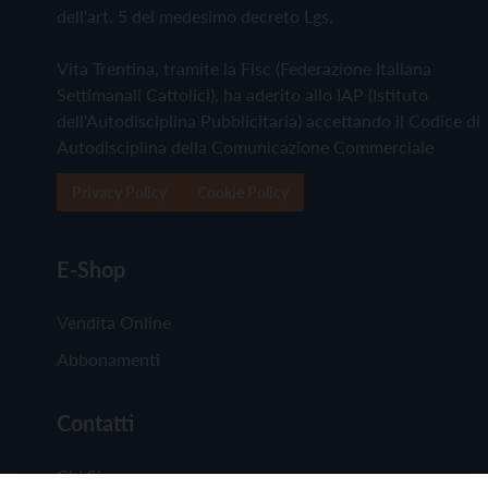
dell'art. 5 del medesimo decreto Lgs.
Vita Trentina, tramite la Fisc (Federazione Italiana
Settimanali Cattolici), ha aderito allo IAP (Istituto
dell'Autodisciplina Pubblicitaria) accettando il Codice di
Autodisciplina della Comunicazione Commerciale
Privacy Policy
Cookie Policy
E-Shop
Vendita Online
Abbonamenti
Contatti
Chi Siamo