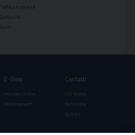
Politica e società
Spettacoli
Sport
E-Shop
Contatti
Vendita Online
Chi Siamo
Abbonamenti
Redazione
Scrivici