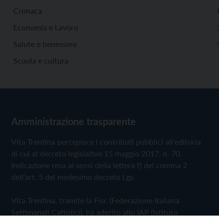
Cronaca
Economia e Lavoro
Salute e benessere
Scuola e cultura
Amministrazione trasparente
Vita Trentina percepisce i contributi pubblici all'editoria
di cui al decreto legislativo 15 maggio 2017, n. 70.
Indicazione resa ai sensi della lettera f) del comma 2
dell'art. 5 del medesimo decreto Lgs.
Vita Trentina, tramite la Fisc (Federazione Italiana
Settimanali Cattolici), ha aderito allo IAP (Istituto