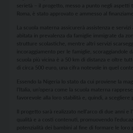
serietà – il progetto, messo a punto negli aspetti 
Roma, è stato approvato e ammesso al finanziame
La scuola materna assicurerà assistenza e servizi al
abitata in prevalenza da famiglie immigrate da z
strutture scolastiche, mentre altri servizi scarse
incoraggiamento per le famiglie, scoraggiandole da
scuola più vicina è a 50 km di distanza e oltre tutt
di circa 500 euro, una cifra notevole in quel conte
Essendo la Nigeria lo stato da cui proviene la ma
l’Italia, un’opera come la scuola materna rappresen
favorevole alla loro stabilità e, quindi, a sceglier
Il progetto sarà realizzato nell’arco di due anni e l
qualità e a costi contenuti, promuovendo l’educazi
potenzialità dei bambini al fine di formare le loro