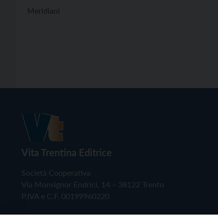
Meridiani
Vita Trentina Editrice
Società Cooperativa
Via Monsignor Endrici, 14 – 38122 Trento
P.IVA e C.F. 00199960220