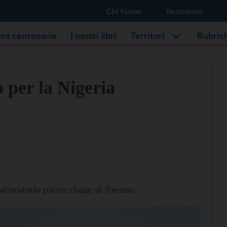
Chi Siamo
Redazione
stro centenario
I nostri libri
Territori
Rubric
o per la Nigeria
 all’oratorio parrocchiale di Tuenno