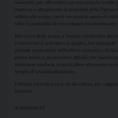
mancanti, per affrontare con successo le scuole e
materna è attualmente di proprietà della Parrocc
adibita allo scopo con le necessarie opere di ristru
offre la possibilità di uno sviluppo successivo per 
Nel corso della serata a Tuenno i promotori del pro
L’intervento si articolerà in quattro fasi principal
parziale costruzione dell’edificio scolastico. Si dar
pensa anche a promuovere attività che favoriscano
situazione sanitaria, in particolare attraverso scree
tempo, di un poliambulatorio.
L’offerta educativa sarà via via estesa, per rag
bambine.
di
redazione VT