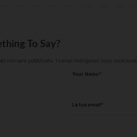
thing To Say?
mail non sarà pubblicato.
I campi obbligatori sono contrass
Your Name
*
La tua email
*