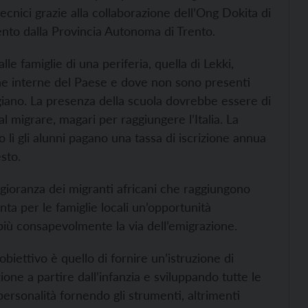
tecnici grazie alla collaborazione dell’Ong Dokita di
nto dalla Provincia Autonoma di Trento.
le famiglie di una periferia, quella di Lekki,
one interne del Paese e dove non sono presenti
ggiano. La presenza della scuola dovrebbe essere di
l migrare, magari per raggiungere l’Italia. La
o lì gli alunni pagano una tassa di iscrizione annua
sto.
ggioranza dei migranti africani che raggiungono
ta per le famiglie locali un’opportunità
e più consapevolmente la via dell’emigrazione.
’obiettivo è quello di fornire un’istruzione di
one a partire dall’infanzia e sviluppando tutte le
 personalità fornendo gli strumenti, altrimenti