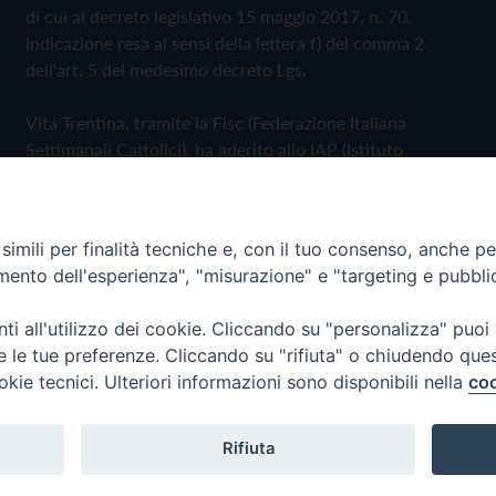
di cui al decreto legislativo 15 maggio 2017, n. 70.
Indicazione resa ai sensi della lettera f) del comma 2
dell'art. 5 del medesimo decreto Lgs.
Vita Trentina, tramite la Fisc (Federazione Italiana
Settimanali Cattolici), ha aderito allo IAP (Istituto
dell'Autodisciplina Pubblicitaria) accettando il Codice di
Autodisciplina della Comunicazione Commerciale
imili per finalità tecniche e, con il tuo consenso, anche per 
Privacy Policy
Cookie Policy
amento dell'esperienza", "misurazione" e "targeting e pubbli
i all'utilizzo dei cookie. Cliccando su "personalizza" puoi
 Trentina Editrice
re le tue preferenze. Cliccando su "rifiuta" o chiudendo que
okie tecnici. Ulteriori informazioni sono disponibili nella
coo
Rifiuta