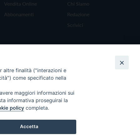
Vendita Online
Chi Siamo
Abbonamenti
Redazione
Scrivici
altre finalità ("interazioni e
cità") come specificato nella
 avere maggiori informazioni sui
sta informativa proseguirai la
kie policy
completa.
Torna all'inizio
Accetta