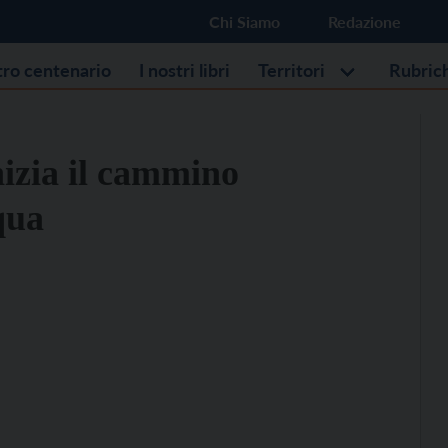
Chi Siamo
Redazione
stro centenario
I nostri libri
Territori
Rubric
nizia il cammino
qua