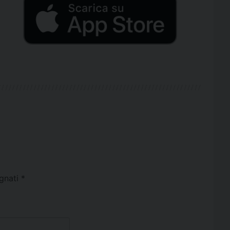
egnati
*