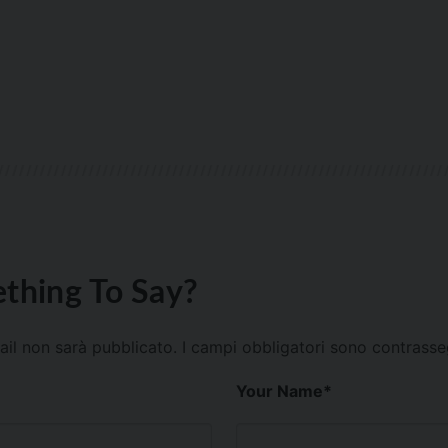
thing To Say?
mail non sarà pubblicato.
I campi obbligatori sono contrass
Your Name
*