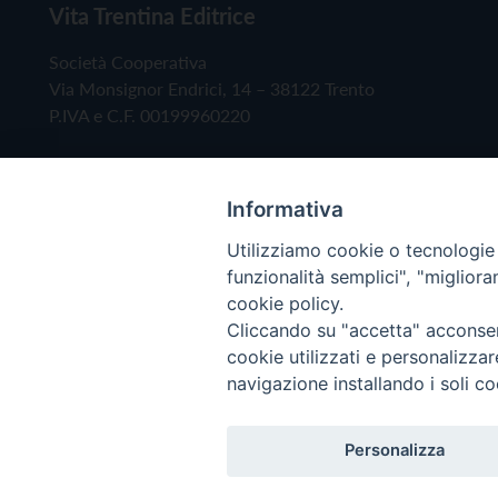
Vita Trentina Editrice
Società Cooperativa
Via Monsignor Endrici, 14 – 38122 Trento
P.IVA e C.F. 00199960220
Informativa
Utilizziamo cookie o tecnologie s
funzionalità semplici", "miglior
cookie policy.
Cliccando su "accetta" acconsent
Copyright © 2019 - Tutti i diritti riservati - Vita
cookie utilizzati e personalizza
navigazione installando i soli co
Privacy Policy
Personalizza