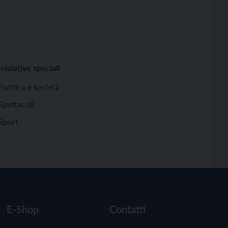
Iniziative speciali
Politica e società
Spettacoli
Sport
E-Shop
Contatti