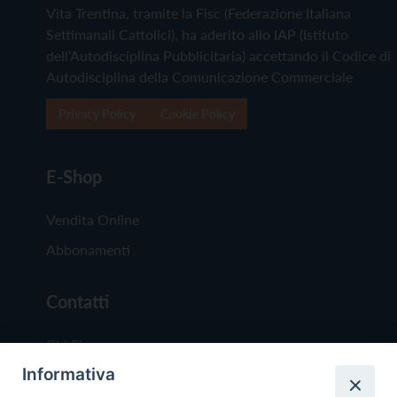
Vita Trentina, tramite la Fisc (Federazione Italiana
Settimanali Cattolici), ha aderito allo IAP (Istituto
dell'Autodisciplina Pubblicitaria) accettando il Codice di
Autodisciplina della Comunicazione Commerciale
Privacy Policy
Cookie Policy
E-Shop
Vendita Online
Abbonamenti
Contatti
Chi Siamo
Informativa
Redazione