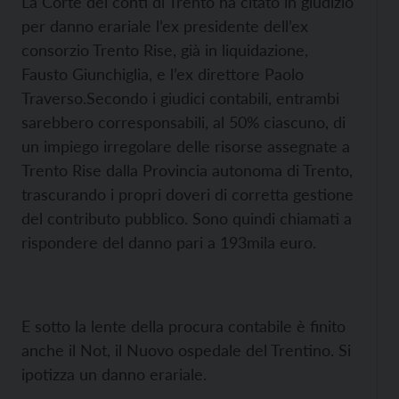
La Corte dei conti di Trento ha citato in giudizio
per danno erariale l’ex presidente dell’ex
consorzio Trento Rise, già in liquidazione,
Fausto Giunchiglia, e l’ex direttore Paolo
Traverso.
Secondo i giudici contabili, entrambi
sarebbero corresponsabili, al 50% ciascuno, di
un impiego irregolare delle risorse assegnate a
Trento Rise dalla Provincia autonoma di Trento,
trascurando i propri doveri di corretta gestione
del contributo pubblico. Sono quindi chiamati a
rispondere del danno pari a 193mila euro.
E sotto la lente della procura contabile è finito
anche il Not, il Nuovo ospedale del Trentino. Si
ipotizza un danno erariale.