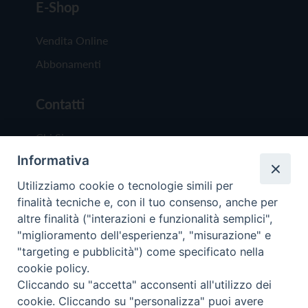
E-Shop
Vendita Online
Abbonamenti
Contatti
Chi Siamo
Informativa
Redazione
Scrivici
Utilizziamo cookie o tecnologie simili per
finalità tecniche e, con il tuo consenso, anche per
altre finalità ("interazioni e funzionalità semplici",
"miglioramento dell'esperienza", "misurazione" e
"targeting e pubblicità") come specificato nella
cookie policy.
Copyright © 2019 - Tutti i diritti riservati - Vit
Cliccando su "accetta" acconsenti all'utilizzo dei
Trentina Editrice
cookie. Cliccando su "personalizza" puoi avere