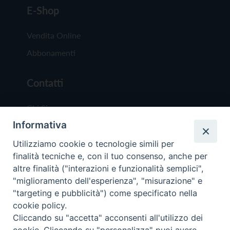
E-Shop
Vendita Online
Abbonamenti
Contatti
Chi Siamo
Informativa
Redazione
Scrivici
Utilizziamo cookie o tecnologie simili per
finalità tecniche e, con il tuo consenso, anche per
altre finalità ("interazioni e funzionalità semplici",
"miglioramento dell'esperienza", "misurazione" e
"targeting e pubblicità") come specificato nella
cookie policy.
Copyright © 2019 - Tutti i diritti riservati - Vit
Cliccando su "accetta" acconsenti all'utilizzo dei
Trentina Editrice