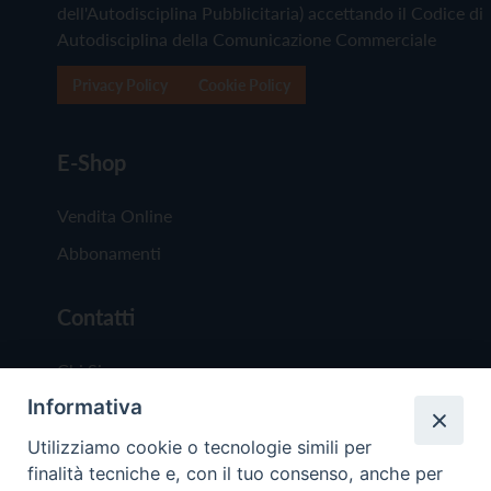
dell'Autodisciplina Pubblicitaria) accettando il Codice di
Autodisciplina della Comunicazione Commerciale
Privacy Policy
Cookie Policy
E-Shop
Vendita Online
Abbonamenti
Contatti
Chi Siamo
Informativa
Redazione
Scrivici
Utilizziamo cookie o tecnologie simili per
finalità tecniche e, con il tuo consenso, anche per