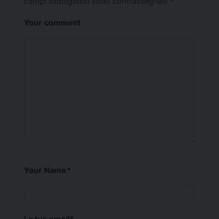
campi obbligatori sono contrassegnati
*
Your comment
Your Name
*
La tua email
*