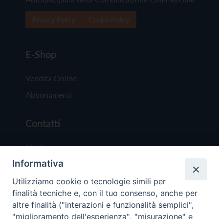
Privacy Policy
Cookie Policy
E-Shop
Vendita Online
Abbonamenti
Contatti
Chi Siamo
Informativa
Redazione
Scrivici
Utilizziamo cookie o tecnologie simili per
finalità tecniche e, con il tuo consenso, anche per
altre finalità ("interazioni e funzionalità semplici",
"miglioramento dell'esperienza", "misurazione" e