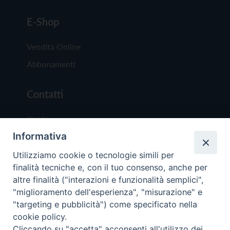
E-Shop
Vendita Online
Abbonamenti
Contatti
Chi Siamo
Informativa
Redazione
Scrivici
Utilizziamo cookie o tecnologie simili per
finalità tecniche e, con il tuo consenso, anche per
altre finalità ("interazioni e funzionalità semplici",
"miglioramento dell'esperienza", "misurazione" e
"targeting e pubblicità") come specificato nella
cookie policy.
Copyright © 2019 - Tutti i diritti riservati - Vit
Cliccando su "accetta" acconsenti all'utilizzo dei