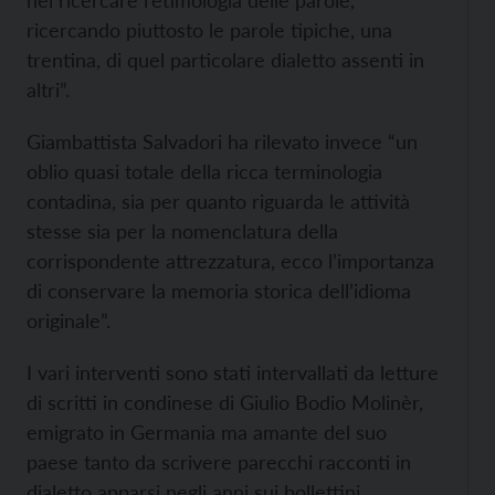
nel ricercare l’etimologia delle parole,
ricercando piuttosto le parole tipiche, una
trentina, di quel particolare dialetto assenti in
altri”.
Giambattista Salvadori ha rilevato invece “un
oblio quasi totale della ricca terminologia
contadina, sia per quanto riguarda le attività
stesse sia per la nomenclatura della
corrispondente attrezzatura, ecco l’importanza
di conservare la memoria storica dell’idioma
originale”.
I vari interventi sono stati intervallati da letture
di scritti in condinese di Giulio Bodio Molinèr,
emigrato in Germania ma amante del suo
paese tanto da scrivere parecchi racconti in
dialetto apparsi negli anni sui bollettini