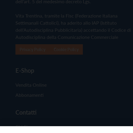
dell'art. 5 del medesimo decreto Lgs.
Vita Trentina, tramite la Fisc (Federazione Italiana
Settimanali Cattolici), ha aderito allo IAP (Istituto
dell'Autodisciplina Pubblicitaria) accettando il Codice di
Autodisciplina della Comunicazione Commerciale
Privacy Policy
Cookie Policy
E-Shop
Vendita Online
Abbonamenti
Contatti
Chi Siamo