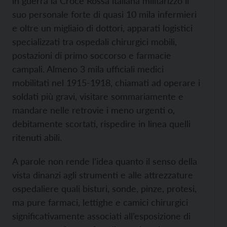
in guerra la Croce Rossa italiana militarizzò il
suo personale forte di quasi 10 mila infermieri
e oltre un migliaio di dottori, apparati logistici
specializzati tra ospedali chirurgici mobili,
postazioni di primo soccorso e farmacie
campali. Almeno 3 mila ufficiali medici
mobilitati nel 1915-1918, chiamati ad operare i
soldati più gravi, visitare sommariamente e
mandare nelle retrovie i meno urgenti o,
debitamente scortati, rispedire in linea quelli
ritenuti abili.
A parole non rende l’idea quanto il senso della
vista dinanzi agli strumenti e alle attrezzature
ospedaliere quali bisturi, sonde, pinze, protesi,
ma pure farmaci, lettighe e camici chirurgici
significativamente associati all’esposizione di