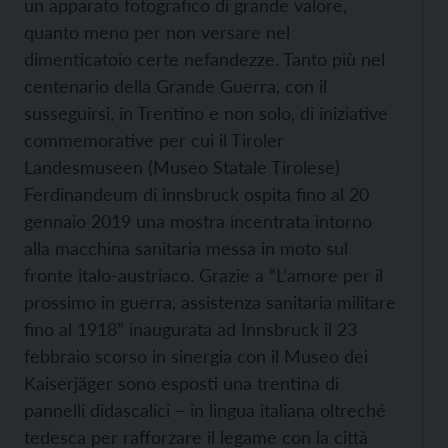
un apparato fotografico di grande valore,
quanto meno per non versare nel
dimenticatoio certe nefandezze. Tanto più nel
centenario della Grande Guerra, con il
susseguirsi, in Trentino e non solo, di iniziative
commemorative per cui il Tiroler
Landesmuseen (Museo Statale Tirolese)
Ferdinandeum di innsbruck ospita fino al 20
gennaio 2019 una mostra incentrata intorno
alla macchina sanitaria messa in moto sul
fronte italo-austriaco. Grazie a “L’amore per il
prossimo in guerra, assistenza sanitaria militare
fino al 1918” inaugurata ad Innsbruck il 23
febbraio scorso in sinergia con il Museo dei
Kaiserjäger sono esposti una trentina di
pannelli didascalici – in lingua italiana oltreché
tedesca per rafforzare il legame con la città