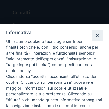
Contatti
Chi Siamo
Informativa
Redazione
Scrivici
Utilizziamo cookie o tecnologie simili per
finalità tecniche e, con il tuo consenso, anche per
altre finalità ("interazioni e funzionalità semplici",
"miglioramento dell'esperienza", "misurazione" e
"targeting e pubblicità") come specificato nella
cookie policy.
Copyright © 2019 - Tutti i diritti riservati - Vit
Cliccando su "accetta" acconsenti all'utilizzo dei
Trentina Editrice
cookie. Cliccando su "personalizza" puoi avere
maggiori informazioni sui cookie utilizzati e
Privacy Policy
personalizzare le tue preferenze. Cliccando su
Torna all'inizi
"rifiuta" o chiudendo questa informativa proseguirai
la navigazione installando i soli cookie tecnici.