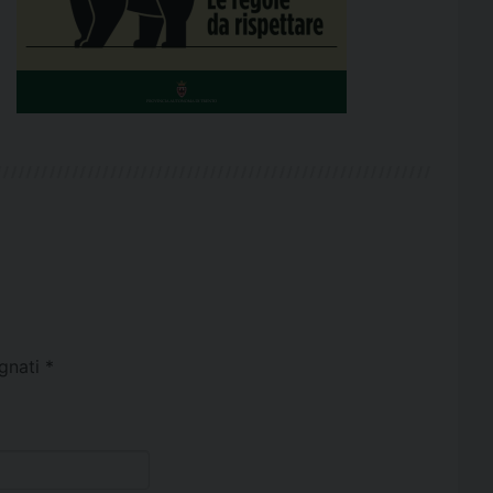
egnati
*