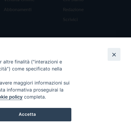
Abbonamenti
Redazione
Scrivici
altre finalità ("interazioni e
cità") come specificato nella
 avere maggiori informazioni sui
sta informativa proseguirai la
kie policy
completa.
Torna all'inizio
Accetta
Preferenze Cookie