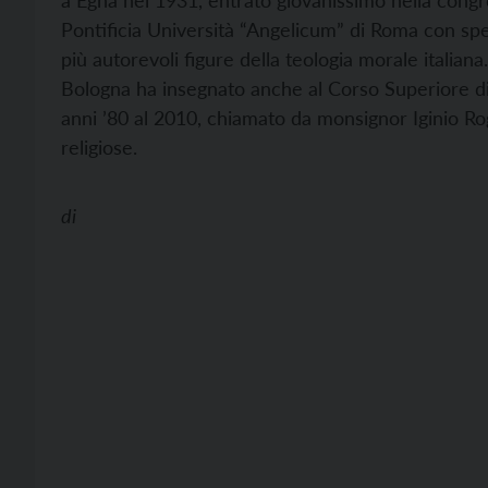
a Egna nel 1931, entrato giovanissimo nella congr
Pontificia Università “Angelicum” di Roma con spec
più autorevoli figure della teologia morale italian
Bologna ha insegnato anche al Corso Superiore di 
anni ’80 al 2010, chiamato da monsignor Iginio Ro
religiose.
di