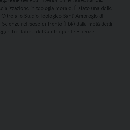
egazione dei Padri Dehoniani e laureatosi alla
ializzazione in teologia morale. È stato una delle
a. Oltre allo Studio Teologico Sant’ Ambrogio di
Scienze religiose di Trento (Fbk) dalla metà degli
gger, fondatore del Centro per le Scienze