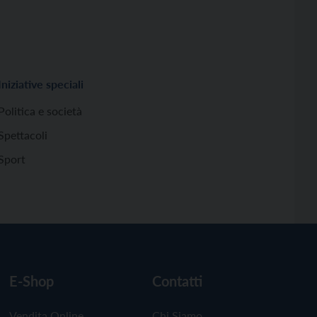
Iniziative speciali
Politica e società
Spettacoli
Sport
E-Shop
Contatti
Vendita Online
Chi Siamo