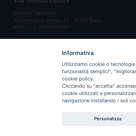
Società Cooperativa
Via Monsignor Endrici, 14 – 38122 Trento
P.IVA e C.F. 00199960220
Informativa
Utilizziamo cookie o tecnologie s
funzionalità semplici", "miglior
cookie policy.
Cliccando su "accetta" acconsent
Copyright © 2019 - Tutti i diritti riservati - Vita
cookie utilizzati e personalizza
navigazione installando i soli co
Privacy Policy
Personalizza