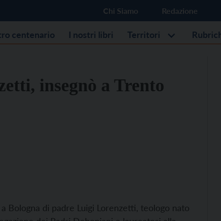
Chi Siamo
Redazione
stro centenario
I nostri libri
Territori
Rubric
etti, insegnò a Trento
 a Bologna di padre Luigi Lorenzetti, teologo nato