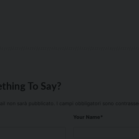
thing To Say?
mail non sarà pubblicato.
I campi obbligatori sono contrass
Your Name
*