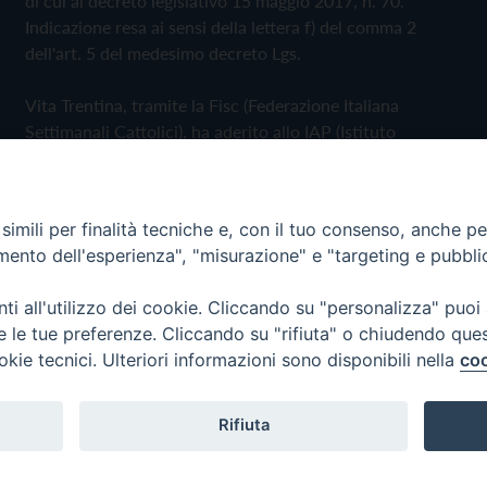
di cui al decreto legislativo 15 maggio 2017, n. 70.
Indicazione resa ai sensi della lettera f) del comma 2
dell'art. 5 del medesimo decreto Lgs.
Vita Trentina, tramite la Fisc (Federazione Italiana
Settimanali Cattolici), ha aderito allo IAP (Istituto
dell'Autodisciplina Pubblicitaria) accettando il Codice di
Autodisciplina della Comunicazione Commerciale
imili per finalità tecniche e, con il tuo consenso, anche per 
Privacy Policy
Cookie Policy
amento dell'esperienza", "misurazione" e "targeting e pubbli
i all'utilizzo dei cookie. Cliccando su "personalizza" puoi
 Trentina Editrice
re le tue preferenze. Cliccando su "rifiuta" o chiudendo que
okie tecnici. Ulteriori informazioni sono disponibili nella
coo
Rifiuta