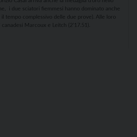
rizio Casal arriva anche la medaglia d’oro nello
che, i due sciatori fiemmesi hanno dominato anche
 il tempo complessivo delle due prove). Alle loro
i canadesi Marcoux e Leitch (2’17.51).