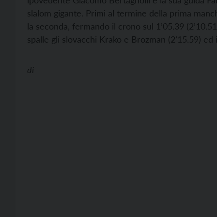
ipovedente Giacomo Bertagnolli e la sua guida Fab
slalom gigante. Primi al termine della prima man
la seconda, fermando il crono sul 1’05.39 (2’10.51
spalle gli slovacchi Krako e Brozman (2’15.59) ed 
di