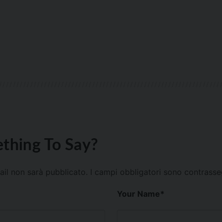
thing To Say?
mail non sarà pubblicato.
I campi obbligatori sono contrass
Your Name
*