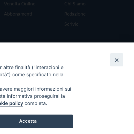
Vendita Online
Chi Siamo
Abbonamenti
Redazione
Scrivici
altre finalità ("interazioni e
cità") come specificato nella
 avere maggiori informazioni sui
sta informativa proseguirai la
kie policy
completa.
Torna all'inizio
Accetta