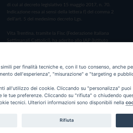
di cui al decreto legislativo 15 maggio 2017, n. 70.
Indicazione resa ai sensi della lettera f) del comma 2
dell'art. 5 del medesimo decreto Lgs.
Vita Trentina, tramite la Fisc (Federazione Italiana
Settimanali Cattolici), ha aderito allo IAP (Istituto
dell'Autodisciplina Pubblicitaria) accettando il Codice di
Autodisciplina della Comunicazione Commerciale
imili per finalità tecniche e, con il tuo consenso, anche per 
Privacy Policy
Cookie Policy
amento dell'esperienza", "misurazione" e "targeting e pubbli
i all'utilizzo dei cookie. Cliccando su "personalizza" puoi
 Trentina Editrice
re le tue preferenze. Cliccando su "rifiuta" o chiudendo que
okie tecnici. Ulteriori informazioni sono disponibili nella
coo
Rifiuta