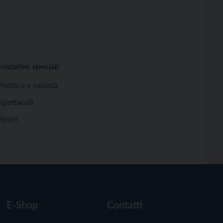
Iniziative speciali
Politica e società
Spettacoli
Sport
E-Shop
Contatti