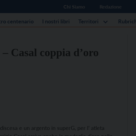
Chi Siamo
Redazione
stro centenario
I nostri libri
Territori
Rubric
 – Casal coppia d’oro
iscesa e un argento in superG, per l’ atleta