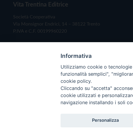
Vita Trentina Editrice
Società Cooperativa
Via Monsignor Endrici, 14 – 38122 Trento
P.IVA e C.F. 00199960220
Informativa
Utilizziamo cookie o tecnologie s
funzionalità semplici", "miglior
cookie policy.
Cliccando su "accetta" acconsent
Copyright © 2019 - Tutti i diritti riservati - Vita
cookie utilizzati e personalizza
navigazione installando i soli co
Privacy Policy
Personalizza