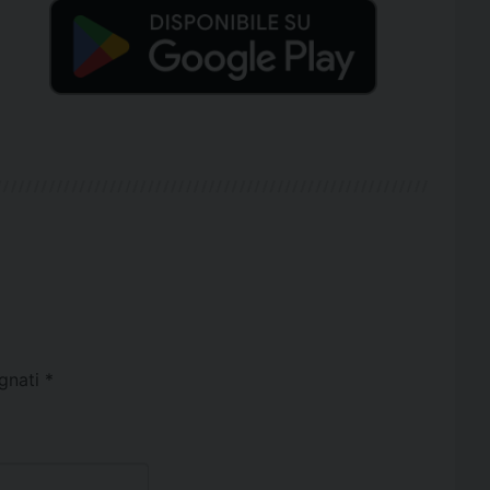
egnati
*