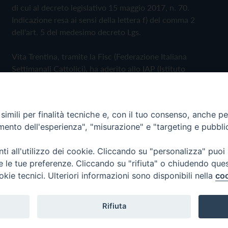
di cui al decreto legislativo 15 maggio 2017, n. 70.
Indicazione resa ai sensi della lettera f) del comma 2
dell'art. 5 del medesimo decreto Lgs.
Vita Trentina, tramite la Fisc (Federazione Italiana
Settimanali Cattolici), ha aderito allo IAP (Istituto
dell'Autodisciplina Pubblicitaria) accettando il Codice di
Autodisciplina della Comunicazione Commerciale
imili per finalità tecniche e, con il tuo consenso, anche per 
Privacy Policy
Cookie Policy
amento dell'esperienza", "misurazione" e "targeting e pubbli
i all'utilizzo dei cookie. Cliccando su "personalizza" puoi
 Trentina Editrice
re le tue preferenze. Cliccando su "rifiuta" o chiudendo que
okie tecnici. Ulteriori informazioni sono disponibili nella
coo
Rifiuta