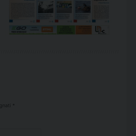
egnati
*