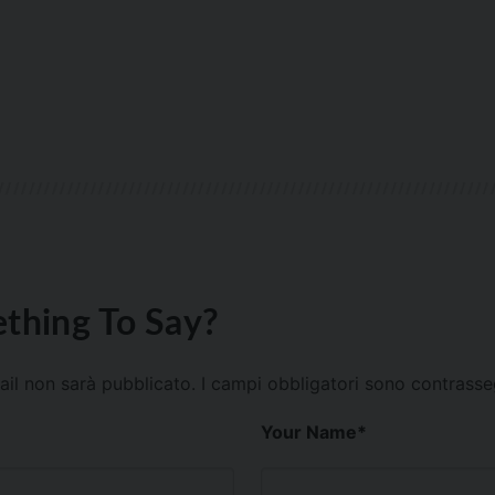
thing To Say?
mail non sarà pubblicato.
I campi obbligatori sono contrass
Your Name
*