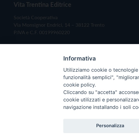
Vita Trentina Editrice
Società Cooperativa
Via Monsignor Endrici, 14 – 38122 Trento
P.IVA e C.F. 00199960220
Informativa
Utilizziamo cookie o tecnologie s
funzionalità semplici", "miglior
cookie policy.
Cliccando su "accetta" acconsent
Copyright © 2019 - Tutti i diritti riservati - Vita
cookie utilizzati e personalizza
navigazione installando i soli co
Privacy Policy
Personalizza