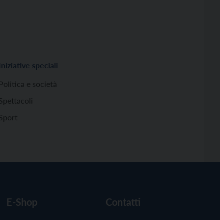
Iniziative speciali
Politica e società
Spettacoli
Sport
E-Shop
Contatti