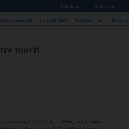
Chi Siamo
Redazione
stro centenario
I nostri libri
Territori
Rubric
tre morti
taccata ieri mattina sul Gran Zebrù, nel gruppo