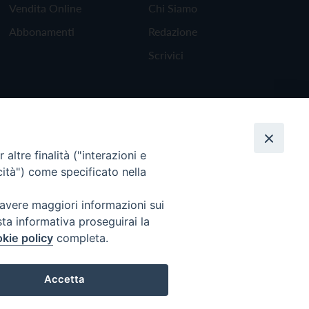
Vendita Online
Chi Siamo
Abbonamenti
Redazione
Scrivici
altre finalità ("interazioni e
cità") come specificato nella
 avere maggiori informazioni sui
sta informativa proseguirai la
kie policy
completa.
Torna all'inizio
Accetta