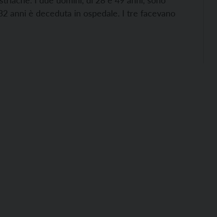
striache. I due uomini, di 28 e 49 anni, sono
 32 anni è deceduta in ospedale. I tre facevano