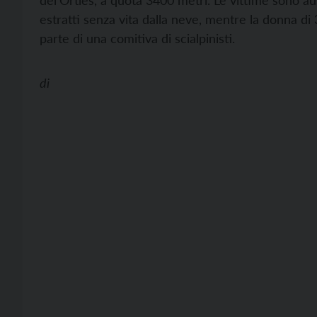
del’Ortles, a quota 3400 metri. Le vittime sono au
estratti senza vita dalla neve, mentre la donna di
parte di una comitiva di scialpinisti.
di