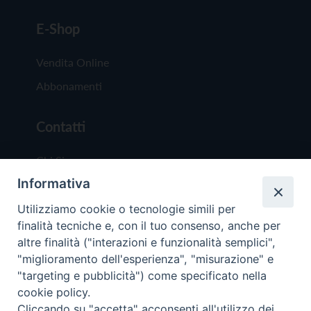
E-Shop
Vendita Online
Abbonamenti
Contatti
Chi Siamo
Informativa
Redazione
Scrivici
Utilizziamo cookie o tecnologie simili per
finalità tecniche e, con il tuo consenso, anche per
altre finalità ("interazioni e funzionalità semplici",
"miglioramento dell'esperienza", "misurazione" e
"targeting e pubblicità") come specificato nella
cookie policy.
Copyright © 2019 - Tutti i diritti riservati - Vit
Cliccando su "accetta" acconsenti all'utilizzo dei