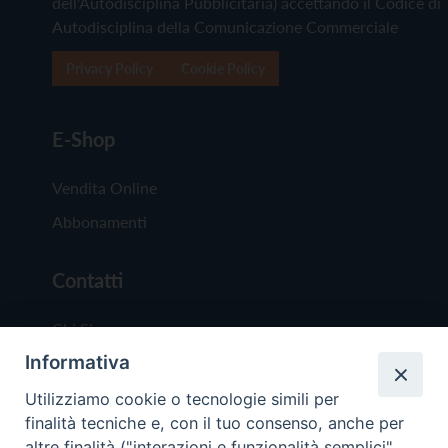
dell'Autodisciplina Pubblicitaria) accettando il Codice di
Autodisciplina della Comunicazione Commerciale
Privacy Policy
Cookie Policy
E-Shop
Vendita Online
Abbonamenti
Contatti
Chi Siamo
Informativa
Redazione
Scrivici
Utilizziamo cookie o tecnologie simili per
finalità tecniche e, con il tuo consenso, anche per
altre finalità ("interazioni e funzionalità semplici",