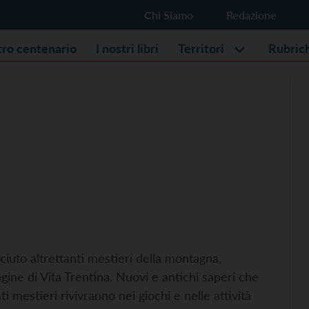
Chi Siamo
Redazione
stro centenario
I nostri libri
Territori
Rubric
iuto altrettanti mestieri della montagna,
agine di Vita Trentina. Nuovi e antichi saperi che
i mestieri rivivranno nei giochi e nelle attività