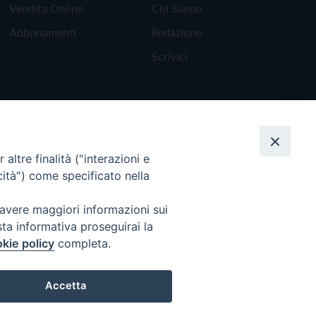
Vendita Online
Chi Siamo
Abbonamenti
Redazione
Scrivici
altre finalità ("interazioni e
cità") come specificato nella
 avere maggiori informazioni sui
sta informativa proseguirai la
kie policy
completa.
Torna all'inizio
Accetta