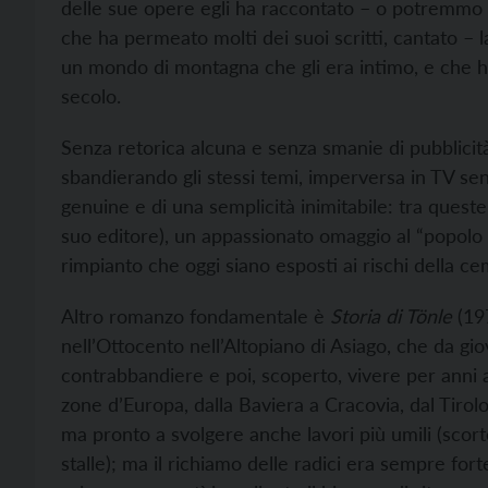
delle sue opere egli ha raccontato – o potremmo a
che ha permeato molti dei suoi scritti, cantato – l
un mondo di montagna che gli era intimo, e che h
secolo.
Senza retorica alcuna e senza smanie di pubblicità
sbandierando gli stessi temi, imperversa in TV se
genuine e di una semplicità inimitabile: tra quest
suo editore), un appassionato omaggio al “popolo de
rimpianto che oggi siano esposti ai rischi della ce
Altro romanzo fondamentale è
Storia di
T
ö
nle
(197
nell’Ottocento nell’Altopiano di Asiago, che da gi
contrabbandiere e poi, scoperto, vivere per anni 
zone d’Europa, dalla Baviera a Cracovia, dal Tiro
ma pronto a svolgere anche lavori più umili (scort
stalle); ma il richiamo delle radici era sempre fort