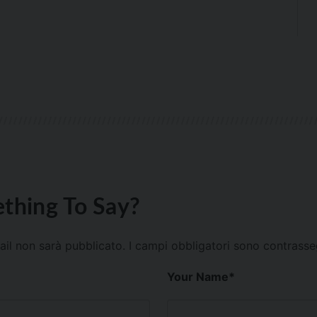
thing To Say?
mail non sarà pubblicato.
I campi obbligatori sono contrass
Your Name
*