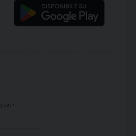
egnati
*