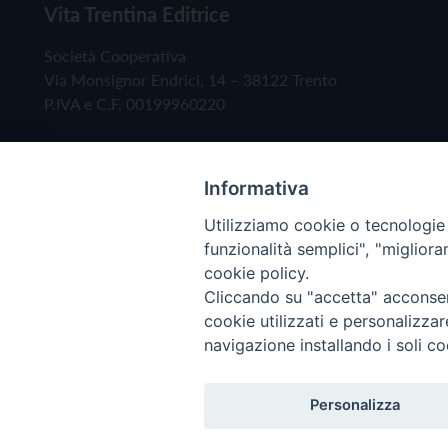
Vita Trentina Editrice
Società Cooperativa
Via Monsignor Endrici, 14 – 38122 Trento
P.IVA e C.F. 00199960220
Informativa
Utilizziamo cookie o tecnologie s
funzionalità semplici", "miglior
cookie policy.
Cliccando su "accetta" acconsent
Copyright © 2019 - Tutti i diritti riservati - Vita
cookie utilizzati e personalizza
navigazione installando i soli co
Privacy Policy
Personalizza