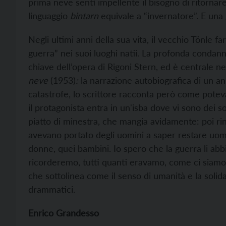
prima neve sentì impellente il bisogno di ritornar
linguaggio
bintarn
equivale a “invernatore”. E una 
Negli ultimi anni della sua vita, il vecchio Tönle f
guerra” nei suoi luoghi natii. La profonda condann
chiave dell’opera di Rigoni Stern, ed è centrale 
neve
(1953)
:
la narrazione autobiografica di un an
catastrofe, lo scrittore racconta però come pot
il protagonista entra in un'isba dove vi sono dei sol
piatto di minestra, che mangia avidamente: poi rin
avevano portato degli uomini a saper restare uomi
donne, quei bambini. Io spero che la guerra li abbi
ricorderemo, tutti quanti eravamo, come ci siamo
che sottolinea come il senso di umanità e la soli
drammatici.
Enrico Grandesso