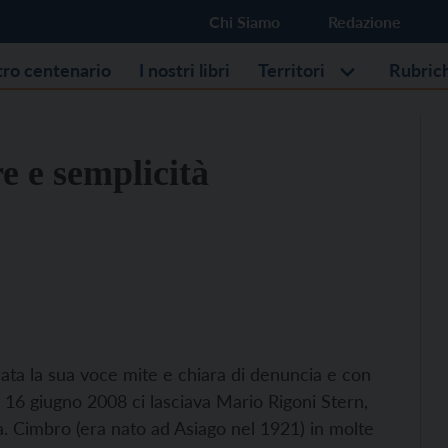
Chi Siamo
Redazione
stro centenario
I nostri libri
Territori
Rubric
e e semplicità
cata la sua voce mite e chiara di denuncia e con
 il 16 giugno 2008 ci lasciava Mario Rigoni Stern,
. Cimbro (era nato ad Asiago nel 1921) in molte