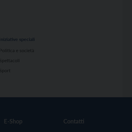
Iniziative speciali
Politica e società
Spettacoli
Sport
E-Shop
Contatti