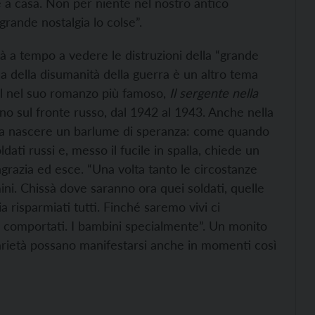
e a casa. Non per niente nel nostro antico
grande nostalgia lo colse”.
arà a tempo a vedere le distruzioni della “grande
a della disumanità della guerra è un altro tema
nel nel suo romanzo più famoso,
Il sergente nella
no sul fronte russo, dal 1942 al 1943. Anche nella
eva nascere un barlume di speranza: come quando
dati russi e, messo il fucile in spalla, chiede un
grazia ed esce. “Una volta tanto le circostanze
ni. Chissà dove saranno ora quei soldati, quelle
a risparmiati tutti. Finché saremo vivi ci
 comportati. I bambini specialmente”. Un monito
darietà possano manifestarsi anche in momenti così