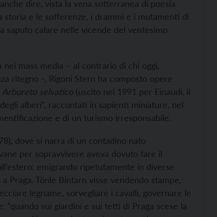
nche dire, vista la vena sotterranea di poesia
a storia e le sofferenze, i drammi e i mutamenti di
a saputo calare nelle vicende del ventesimo
 nei mass media – al contrario di chi oggi,
nza ritegno -, Rigoni Stern ha composto opere
e
Arboreto selvatico
(uscito nel 1991 per Einaudi, il
gli alberi”, raccontati in sapienti miniature, nel
mentificazione e di un turismo irresponsabile.
8), dove si narra di un contadino nato
ovane per sopravvivere aveva dovuto fare il
all’estero: emigrando ripetutamente in diverse
lo a Praga. Tönle Bintarn visse vendendo stampe,
ecciare legname, sorvegliare i cavalli, governare le
e: “quando sui giardini e sui tetti di Praga scese la