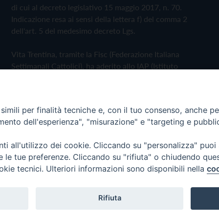
di cui al decreto legislativo 15 maggio 2017, n. 70.
Indicazione resa ai sensi della lettera f) del comma 2
dell'art. 5 del medesimo decreto Lgs.
Vita Trentina, tramite la Fisc (Federazione Italiana
Settimanali Cattolici), ha aderito allo IAP (Istituto
dell'Autodisciplina Pubblicitaria) accettando il Codice di
Autodisciplina della Comunicazione Commerciale
imili per finalità tecniche e, con il tuo consenso, anche per 
Privacy Policy
Cookie Policy
amento dell'esperienza", "misurazione" e "targeting e pubbli
i all'utilizzo dei cookie. Cliccando su "personalizza" puoi
 Trentina Editrice
re le tue preferenze. Cliccando su "rifiuta" o chiudendo que
okie tecnici. Ulteriori informazioni sono disponibili nella
coo
Rifiuta