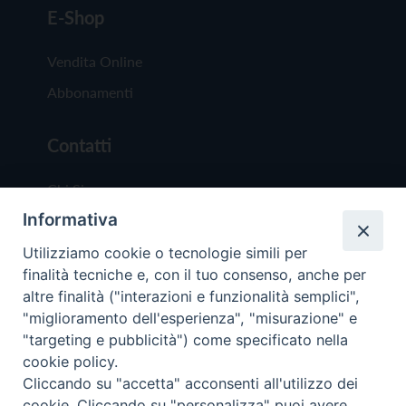
E-Shop
Vendita Online
Abbonamenti
Contatti
Chi Siamo
Informativa
Redazione
Scrivici
Utilizziamo cookie o tecnologie simili per
finalità tecniche e, con il tuo consenso, anche per
altre finalità ("interazioni e funzionalità semplici",
"miglioramento dell'esperienza", "misurazione" e
"targeting e pubblicità") come specificato nella
cookie policy.
Copyright © 2019 - Tutti i diritti riservati - Vit
Cliccando su "accetta" acconsenti all'utilizzo dei
Trentina Editrice
cookie. Cliccando su "personalizza" puoi avere