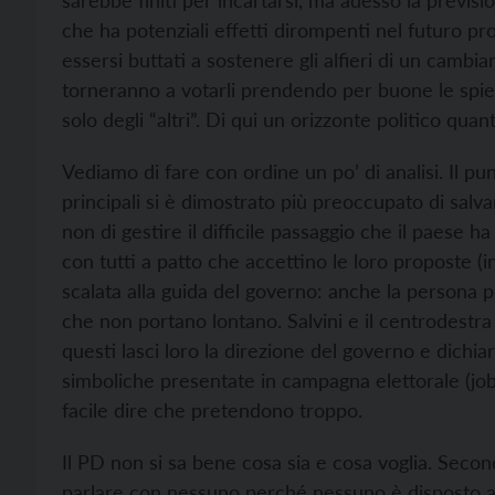
sarebbe finiti per incartarsi, ma adesso la previs
che ha potenziali effetti dirompenti nel futuro pr
essersi buttati a sostenere gli alfieri di un cambi
torneranno a votarli prendendo per buone le spie
solo degli “altri”. Di qui un orizzonte politico qu
Vediamo di fare con ordine un po’ di analisi. Il pu
principali si è dimostrato più preoccupato di salv
non di gestire il difficile passaggio che il paese h
con tutti a patto che accettino le loro proposte (in
scalata alla guida del governo: anche la persona 
che non portano lontano. Salvini e il centrodestr
questi lasci loro la direzione del governo e dichia
simboliche presentate in campagna elettorale (jobs
facile dire che pretendono troppo.
Il PD non si sa bene cosa sia e cosa voglia. Second
parlare con nessuno perché nessuno è disposto a 