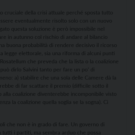
cruciale della crisi attuale perché sposta tutto
à essere eventualmente risolto solo con un nuovo
egato questa soluzione è però impossibile nel
are in autunno col rischio di andare al bilancio
a buona probabilità di rendere decisivo il ricorso
a legge elettorale, sia una riforma di alcuni punti
 Rosatellum che preveda che la lista o la coalizione
uò dirlo Salvini tanto per fare un po’ di
eno: a) stabilire che una sola delle Camere dà la
rebbe di far scattare il premio (difficile sotto il
io alla coalizione diventerebbe incomponibile visto
nza la coalizione quella soglia se la sogna). Ci
oli che non è in grado di fare. Un governo di
 tutti i partiti, ma sembra arduo che possa