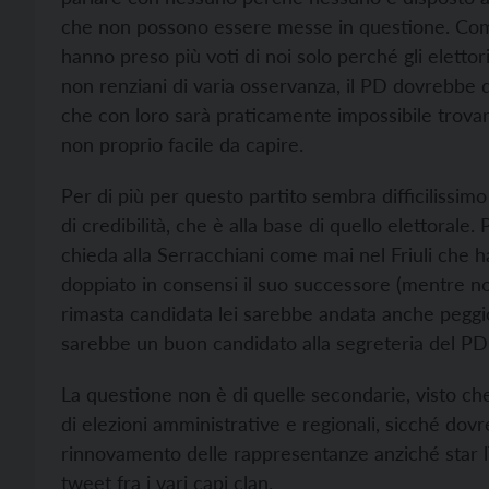
che non possono essere messe in questione. Come
hanno preso più voti di noi solo perché gli elett
non renziani di varia osservanza, il PD dovrebbe
che con loro sarà praticamente impossibile tro
non proprio facile da capire.
Per di più per questo partito sembra difficilissim
di credibilità, che è alla base di quello elettoral
chieda alla Serracchiani come mai nel Friuli che h
doppiato in consensi il suo successore (mentre 
rimasta candidata lei sarebbe andata anche peggio
sarebbe un buon candidato alla segreteria del PD 
La questione non è di quelle secondarie, visto ch
di elezioni amministrative e regionali, sicché d
rinnovamento delle rappresentanze anziché star lì 
tweet fra i vari capi clan.