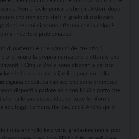
ione è diventata una realtà che si tocca con mano e
ossimo. Non è facile pensare che gli elettori, dopo
amento che non sono stati in grado di realizzare
gazioni per cui ciascuno afferma che la colpa è
anto mai incerto e problematico.
nto di partenza è che ognuno dei tre attori
are pro futuro la propria narrazione elettorale che
a davanti. I Cinque Stelle sono disposti a parlare
cluse le loro preclusioni) e li appoggino nella
più digiuna di politica capisce che sono premesse
a sono disposti a parlare solo con M5S a patto che
ri che ha le sue stesse idee su tutte le riforme
 act, legge Fornero, flat tax, ecc.). Anche qui è
o i renziani nelle loro varie gradazioni non si può
riconoscere che il loro PD ha fatto grandi cose