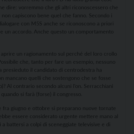
 dire: vorremmo che gli altri riconoscessero che
ori non capiscono bene quel che fanno. Secondo i
 dialogare con M5S anche se riconoscono a priori
vare un accordo. Anche questo un comportamento
o aprire un ragionamento sul perché del loro crollo
e. Possibile che, tanto per fare un esempio, nessuno
a presieduto il candidato di centrodestra ha
non mancano quelli che sostengono che se fosse
)? Al contrario secondo alcuni l’on. Serracchiani
quando si farà (forse) il congresso.
e fra giugno e ottobre si preparano nuove tornate
ovrebbe essere considerato urgente mettere mano al
a battersi a colpi di sceneggiate televisive e di