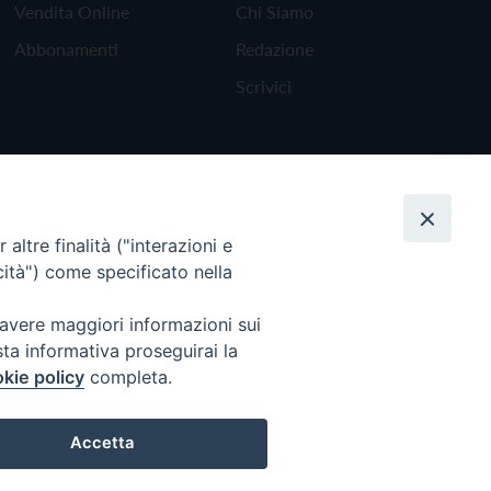
Vendita Online
Chi Siamo
Abbonamenti
Redazione
Scrivici
altre finalità ("interazioni e
cità") come specificato nella
 avere maggiori informazioni sui
sta informativa proseguirai la
kie policy
completa.
Torna all'inizio
Accetta