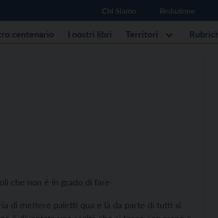
Chi Siamo
Redazione
stro centenario
I nostri libri
Territori
Rubric
li che non è in grado di fare
 di mettere paletti qua e là da parte di tutti si