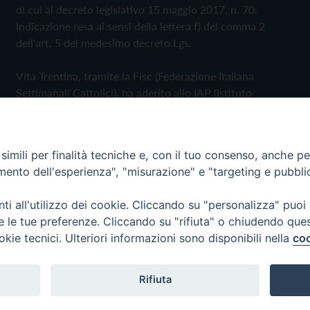
di cui al decreto legislativo 15 maggio 2017, n. 70.
Indicazione resa ai sensi della lettera f) del comma 2
dell'art. 5 del medesimo decreto Lgs.
Vita Trentina, tramite la Fisc (Federazione Italiana
Settimanali Cattolici), ha aderito allo IAP (Istituto
dell'Autodisciplina Pubblicitaria) accettando il Codice di
Autodisciplina della Comunicazione Commerciale
imili per finalità tecniche e, con il tuo consenso, anche per 
Privacy Policy
Cookie Policy
amento dell'esperienza", "misurazione" e "targeting e pubbli
i all'utilizzo dei cookie. Cliccando su "personalizza" puoi
 Trentina Editrice
re le tue preferenze. Cliccando su "rifiuta" o chiudendo que
okie tecnici. Ulteriori informazioni sono disponibili nella
coo
Rifiuta