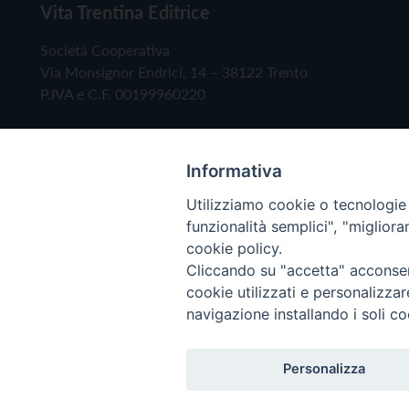
Vita Trentina Editrice
Società Cooperativa
Via Monsignor Endrici, 14 – 38122 Trento
P.IVA e C.F. 00199960220
Informativa
Utilizziamo cookie o tecnologie s
funzionalità semplici", "miglior
cookie policy.
Cliccando su "accetta" acconsent
Copyright © 2019 - Tutti i diritti riservati - Vita
cookie utilizzati e personalizza
navigazione installando i soli co
Privacy Policy
Personalizza