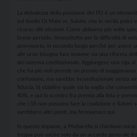
La debolezza della posizione del PD è un elemento 
sul duello Di Maio vs. Salvini, che in verità potr
ricorso alle elezioni. Come abbiamo più volte spi
breve periodo. Innanzitutto per la difficoltà di vot
provvisorio, in secondo luogo perché per avere un
alle urne bisogna fare insieme sia una riforma dell
del sistema costituzionale. Aggiungere una riga al
che ha più voti prende un premio di maggioranza p
confusione, ma sarebbe incostituzionale senza alm
fiducia; b) stabilire quale sia la soglia che consenti
40%, e qui lo scontro fra premio alla lista e prem
che i 5S non possono fare la coalizione e Salvini se
sarebbero altri punti, ma fermiamoci qui.
In questo impasse, a Mattarella si chiedono mirac
tregua può uscire solo da un accordo generale fra