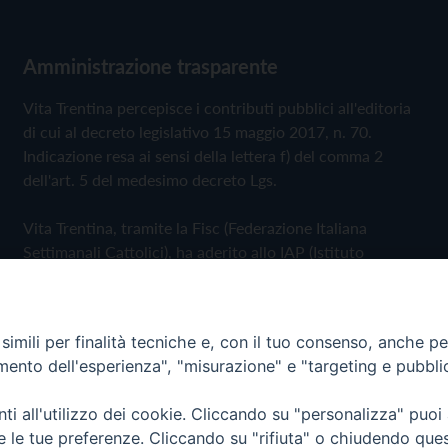
Amministrazione trasparente
Vita Trentina percepisce i contributi pubblici all'editoria
di cui al decreto legislativo 15 maggio 2017, n. 70.
Indicazione resa ai sensi della lettera f) del comma 2
dell'art. 5 del medesimo decreto Lgs.
Vita Trentina, tramite la Fisc (Federazione Italiana
Settimanali Cattolici), ha aderito allo IAP (Istituto
dell'Autodisciplina Pubblicitaria) accettando il Codice di
Autodisciplina della Comunicazione Commerciale
imili per finalità tecniche e, con il tuo consenso, anche per 
Privacy Policy
Cookie Policy
amento dell'esperienza", "misurazione" e "targeting e pubbli
i all'utilizzo dei cookie. Cliccando su "personalizza" puoi
 Trentina Editrice
re le tue preferenze. Cliccando su "rifiuta" o chiudendo que