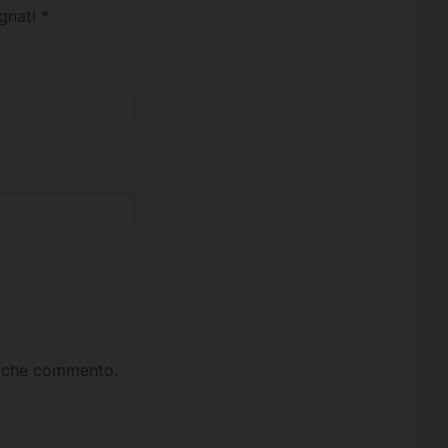
egnati
*
ta che commento.