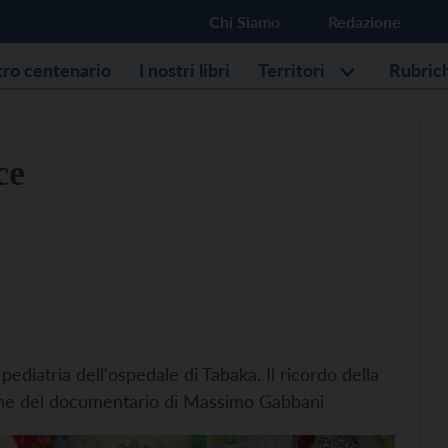
Chi Siamo
Redazione
stro centenario
I nostri libri
Territori
Rubric
ce
pediatria dell'ospedale di Tabaka. Il ricordo della
ione del documentario di Massimo Gabbani