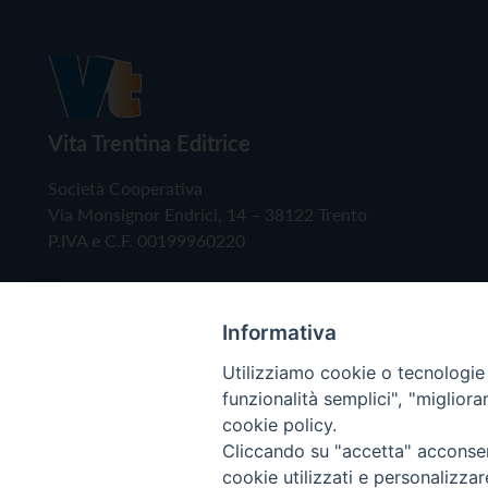
Vita Trentina Editrice
Società Cooperativa
Via Monsignor Endrici, 14 – 38122 Trento
P.IVA e C.F. 00199960220
Informativa
Utilizziamo cookie o tecnologie s
funzionalità semplici", "miglior
cookie policy.
Cliccando su "accetta" acconsent
Copyright © 2019 - Tutti i diritti riservati - Vita
cookie utilizzati e personalizza