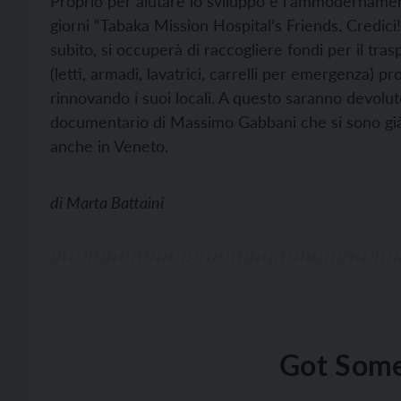
Proprio per aiutare lo sviluppo e l’ammodernament
giorni “Tabaka Mission Hospital’s Friends. Credici!
subito, si occuperà di raccogliere fondi per il tra
(letti, armadi, lavatrici, carrelli per emergenza) p
rinnovando i suoi locali. A questo saranno devolute
documentario di Massimo Gabbani che si sono già 
anche in Veneto.
di
Marta Battaini
Got Some