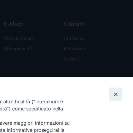
E-Shop
Contatti
Vendita Online
Chi Siamo
Abbonamenti
Redazione
Scrivici
altre finalità ("interazioni e
cità") come specificato nella
 avere maggiori informazioni sui
sta informativa proseguirai la