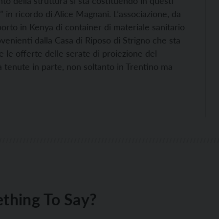
o della struttura si sta costituendo in questi
” in ricordo di Alice Magnani. L’associazione, da
sporto in Kenya di container di materiale sanitario
rovenienti dalla Casa di Riposo di Strigno che sta
 le offerte delle serate di proiezione del
tenute in parte, non soltanto in Trentino ma
thing To Say?