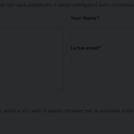
mail non sarà pubblicato.
I campi obbligatori sono contrass
Your Name
*
La tua email
*
e, email e sito web in questo browser per la prossima vol