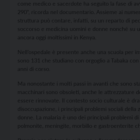
come medico e sacerdote ha seguito la fase di avv
290”, ricorda nel documentario. Assieme ai numer
struttura può contare, infatti, su un reparto di pe
soccorso e medicina uomini e donne nonché su un
ancora oggi moltissimi in Kenya.
Nell’ospedale è presente anche una scuola per in
sono 131 che studiano con orgoglio a Tabaka con la 
anni di corso.
Ma nonostante i molti passi in avanti che sono sta
macchinari sono obsoleti, anche le attrezzature de
essere rinnovate. Il contesto socio culturale è dra
disoccupazione, i principali problemi sociali della 
donne. La malaria è uno dei principali problemi di
polmonite, meningite, morbillo e gastroenterite c