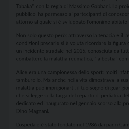
Tabaka”, con la regia di Massimo Gabbani. La proi
pubblico, ha permesso ai partecipanti di conoscere
attorno al quale si è sviluppato l’omonimo abitato e
Non solo questo però: attraverso la tenacia e il l
condizioni precarie si è voluta ricordare la figura
un incidente stradale nel 2015, conosciuta da tutti
combattere la malattia reumatica, “la bestia” come
Alice era una campionessa dello sport: molti infatti
tamburello. Ma anche nella vita dimostrava la sua
malattia può imprigionarti, il tuo sogno di guarigio
che si legge sulla targa del reparto di pediatria de
dedicato ed inaugurato nel gennaio scorso alla pre
Dino Magnani.
L’ospedale è stato fondato nel 1986 dai padri Cami