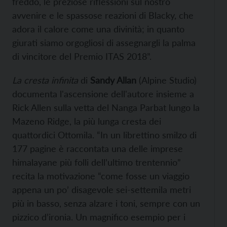
freddo, le preziose riflessioni sul nostro
avvenire e le spassose reazioni di Blacky, che
adora il calore come una divinità; in quanto
giurati siamo orgogliosi di assegnargli la palma
di vincitore del Premio ITAS 2018”.
La cresta infinita
di
Sandy Allan
(Alpine Studio)
documenta l'ascensione dell'autore insieme a
Rick Allen sulla vetta del Nanga Parbat lungo la
Mazeno Ridge, la più lunga cresta dei
quattordici Ottomila. “In un librettino smilzo di
177 pagine è raccontata una delle imprese
himalayane più folli dell’ultimo trentennio”
recita la motivazione “come fosse un viaggio
appena un po’ disagevole sei-settemila metri
più in basso, senza alzare i toni, sempre con un
pizzico d’ironia. Un magnifico esempio per i