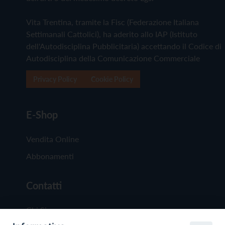
Vita Trentina, tramite la Fisc (Federazione Italiana
Settimanali Cattolici), ha aderito allo IAP (Istituto
dell'Autodisciplina Pubblicitaria) accettando il Codice di
Autodisciplina della Comunicazione Commerciale
Privacy Policy
Cookie Policy
E-Shop
Vendita Online
Abbonamenti
Contatti
Chi Siamo