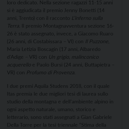
loro dedicato. Nella sezione ragazzi 11-15 anni
si è aggiudicata il premio Jenny Bonetti (14
anni, Trento) con il racconto
L’inferno sulla
Terra
. Il premio Montagnavventura sezione 16-
26 è stato assegnato, invece, a Giacomo Ruaro
(26 anni, di Costabissara – VI) con
Il Puzzone
,
Maria Letizia Boscagin (17 anni, Albaredo
d'Adige – VR) con
Un grigio,
malinconico
acquerello
e Paolo Bursi (24 anni, Buttapietra –
VR) con
Profumo di Provenza
.
I due premi Aquila Studens 2018, con il quale
Itas premia le due migliori tesi di laurea sullo
studio della montagna e dell’ambiente alpino in
ogni aspetto naturale, umano, storico e
letterario, sono stati assegnati a Gian Gabriele
Della Torre per la tesi triennale “Stima della