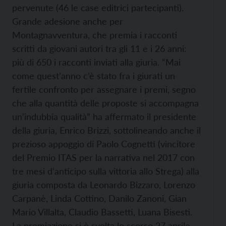
pervenute (46 le case editrici partecipanti).
Grande adesione anche per
Montagnavventura, che premia i racconti
scritti da giovani autori tra gli 11 e i 26 anni:
più di 650 i racconti inviati alla giuria. “Mai
come quest’anno c’è stato fra i giurati un
fertile confronto per assegnare i premi, segno
che alla quantità delle proposte si accompagna
un’indubbia qualità” ha affermato il presidente
della giuria, Enrico Brizzi, sottolineando anche il
prezioso appoggio di Paolo Cognetti (vincitore
del Premio ITAS per la narrativa nel 2017 con
tre mesi d’anticipo sulla vittoria allo Strega) alla
giuria composta da Leonardo Bizzaro, Lorenzo
Carpanè, Linda Cottino, Danilo Zanoni, Gian
Mario Villalta, Claudio Bassetti, Luana Bisesti.
La premiazione si è svolta lo scorso 27 aprile.