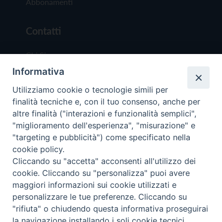
Abbonamenti
Contatti
Chi Siamo
Informativa
Redazione
Scrivici
Utilizziamo cookie o tecnologie simili per
finalità tecniche e, con il tuo consenso, anche per
altre finalità ("interazioni e funzionalità semplici",
"miglioramento dell'esperienza", "misurazione" e
"targeting e pubblicità") come specificato nella
cookie policy.
Copyright © 2019 - Tutti i diritti riservati - Vit
Cliccando su "accetta" acconsenti all'utilizzo dei
Trentina Editrice
cookie. Cliccando su "personalizza" puoi avere
maggiori informazioni sui cookie utilizzati e
Privacy Policy
personalizzare le tue preferenze. Cliccando su
Torna all'inizi
"rifiuta" o chiudendo questa informativa proseguirai
la navigazione installando i soli cookie tecnici.